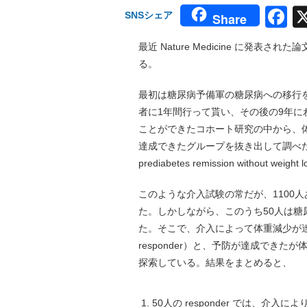
F
SNSシェア
Share
最近 Nature Medicine に発
る。
最初は糖尿病予備軍の糖尿病への移行
者に1年間行って貰い、その後の9年
ことができたコホート研究の中から、
達成できたグループを抜き出して調べた研究で、タイト
prediabetes remission with
このような介入試験の常だが、1100
た。しかしながら、このうち50人は
た。そこで、介入によって体重減少が達
responder）と、予防が達成できたが
探索している。結果をまとめると、
50人の responder では、介