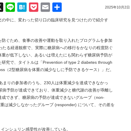
acebook
X
Line
Hatena
Pocket
Email
共
2025年10月2日
有
表された論文の中に、変わった切り口の臨床研究を見つけたので紹介す
を防ぐため、食事の改善や運動を取り入れたプログラムを参加
にわたる経過観察で、実際に糖尿病への移行をかなりの程度防ぐ
体重が低下しない、あるいは増えたにも関わらず糖尿病予防が
ルは「Prevention of type 2 diabetes through
out weight loss（2型糖尿病を体重の減少なしに予防できるケース）」だ。
人あまりの参加者のうち、230人は体重減少を達成できなかっ
糖尿病予防が達成できており、体重減少と糖代謝の改善が乖離し
成できず、糖尿病の予防が達成できないグループ（non-
体重は減少しなかったグループ (responder) について、その差を
入によりインシュリン感受性が改善している。