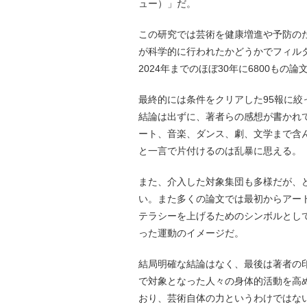
ュー）」だ。
この研究では芸術を健康増進や予防の
が科学的に行われたかどうかでフィルタ
2024年までのほぼ30年に6800も
最終的には条件をクリアした95報に
結論は出ずに、著者らの感想が書かれ
ート、音楽、ダンス、劇、文学まで含
と一言で片付けるのは乱暴に思える。
また、介入した対象集団も多様だが、
い。また多くの論文では最初からアー
テラシーを上げるためのシンボルとし
った運動のイメージだ。
結局明確な結論はなく、最後は著者の
で対象となった人々の身体的活動を高
おり、芸術自体の力というわけではな