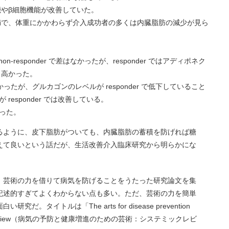
分泌能やβ細胞機能が改善していた。
位の肥満で、体重にかかわらず介入成功者の多くは内臓脂肪の減少が見ら
on-responder で差はなかったが、responder ではアディポネク
 より高かった。
かったが、グルカゴンのレベルが responder で低下していること
esponder では改善している。
った。
るように、皮下脂肪がついても、内臓脂肪の蓄積を防げれば糖
えて良いという話だが、生活改善介入臨床研究から明らかにな
、芸術の力を借りて病気を防げることをうたった研究論文を集
記述的すぎてよくわからない点も多い。ただ、芸術の力を簡単
タイトルは「The arts for disease prevention
stematic review（病気の予防と健康増進のための芸術：システミックレビ