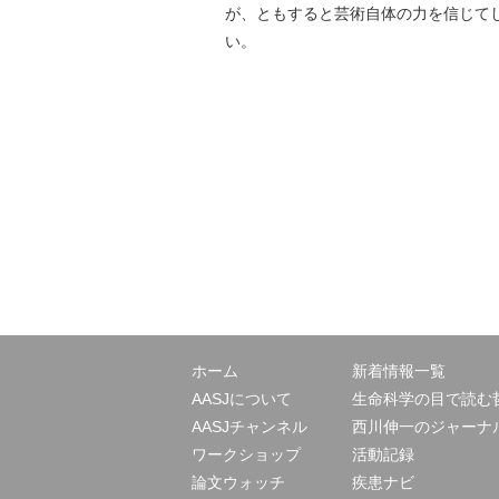
が、ともすると芸術自体の力を信じて
い。
ホーム
新着情報一覧
AASJについて
生命科学の目で読む
AASJチャンネル
西川伸一のジャーナ
ワークショップ
活動記録
論文ウォッチ
疾患ナビ