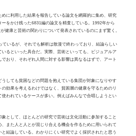
ために利用した結果を報告している論文を網羅的に集め、研究
ーをかけ残った6831編の論文を精査している。1992年から
の論文が健康と芸術の関わりについて発表されているのにまず驚く。
絞っているが、それでも解析は散漫で終わっており、結論らしい
ているといった具合だ。実際、芸術といっても、ビジュアルア
んでおり、それぞれ人間に対する影響は異なるはずで、アート
どうしても貧困などの問題を抱えている集団が対象になりやす
トの効果を考えるわけではなく、貧困層の健康を守るためのリ
て使われているケースが多い。例えばみんなで合唱しようとい
印象として、ほとんどの研究で芸術は文化活動に参加すること
め、また人と人とが混じり合える機会を作るために用いられて
いと結論している。わかりにくい研究でよく採択されたと思う