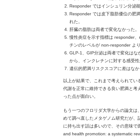
Responder ではインシュリン
Responder では皮下脂肪優
れた。
肝臓の脂肪は両者で変化なかった。
慢性炎症を示す指標は responder、n
チンのレベルが non-responder
GLP-1、GIP分泌は両者で変化はな
から、インクレチンに対する感受性が r
遺伝的肥満リスクスコアに差はなか
以上が結果で、これまで考えられてい
代謝を正常に維持できる良い肥満と考
った点が面白い。
もう一つのフロリダ大学からの論文は
めて調べ直したメタゲノム研究だが、
に持ち出す話は多いので、その意味で面白い研究だ。
and health promotion: a sy