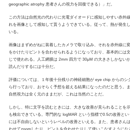
geographic atrophy 患者さんの視力を回復できる）」だ。
この方法は自然光の代わりに光電ダイオードに感知しやすい赤外
れを画像として感知して貰うようできている。従って、熱が発生
いる。
画像はまずめがねに装着したカメラで取り込み、それを赤外線に
をかけたりピントを合わせられるようになっており、基本的には
じで使われる。人工網膜は 2mm 四方で 30μM の大きさしかな
読んだりするには十分だ。
評価については、１年後十分残りの神経細胞が eye chip から
ら行っており、おそらく予想を超える結果になったのだと思う。
自然視力は全く元のままだが、これは当然のことだ。
しかし、特に文字を読むときには、大きな改善が見られることを示して
も検出できている。専門的な logMAR という指標で0.5の改善
には不自由しないというレベルの改善といえる。また、患者さん
わせてzoomしたり、ピントを合わせたりして使いこなすようにな