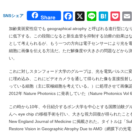
Facebook
X
Line
Hate
Po
SNSシェア
Share
加齢黄斑変性症でも geographical atrophy と呼ばれる進
に低下する。この段階になると新生血管を抑制する治療の効果は
として考えられるが、もう一つの方向は電子センサーにより光を
細胞に画像を伝える方法だ。ただ解像度や大きさの問題などから
い。
これに対しスタンフォード大学のグループは、光を電気パルスに変えるダイ
に埋め込み、これにビデオカメラを通して得られた像を直接投射
っている細胞（主に双極細胞を考えている。）に処理させて画像
2012年 Nature Photonics に発表していた（Nature Photonics Vol 6
この時から10年、今日紹介するボン大学を中心とする国際治験グ
んへ eye chip の移植手術を行い、大きな視力回復が得られたことを
New England Journal of Medicine に掲載された。タイトルは「Subretina
Restore Vision in Geographic Atrophy Due to AM