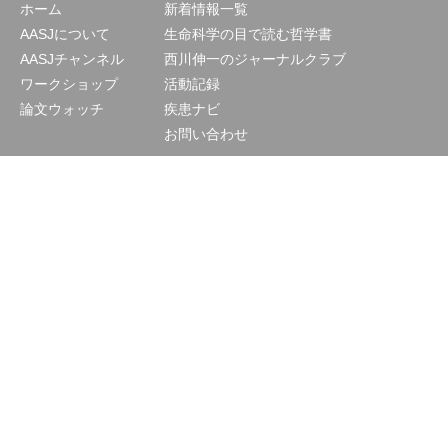
ホーム
新着情報一覧
AASJについて
生命科学の目で読む哲学書
AASJチャンネル
西川伸一のジャーナルクラブ
ワークショップ
活動記録
論文ウォッチ
疾患ナビ
お問い合わせ