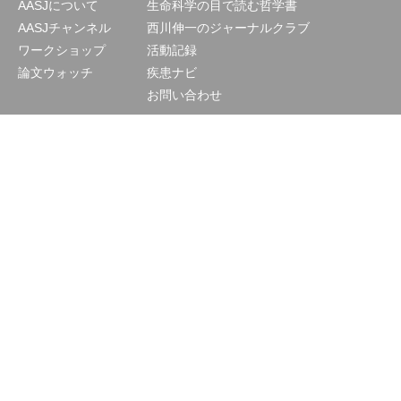
AASJについて
生命科学の目で読む哲学書
AASJチャンネル
西川伸一のジャーナルクラブ
ワークショップ
活動記録
論文ウォッチ
疾患ナビ
お問い合わせ