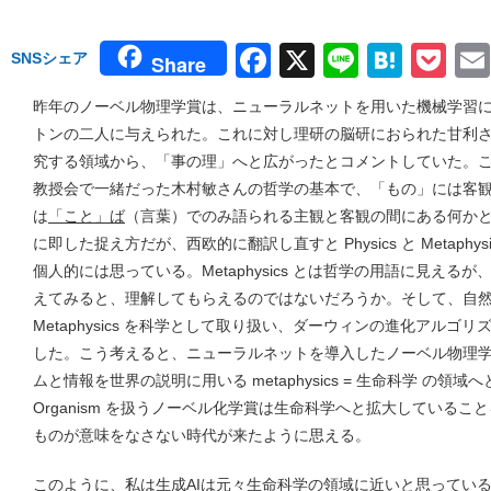
Facebook
X
Line
Hate
Po
SNSシェア
Share
昨年のノーベル物理学賞は、ニューラルネットを用いた機械学習
トンの二人に与えられた。これに対し理研の脳研におられた甘利
究する領域から、「事の理」へと広がったとコメントしていた。
教授会で一緒だった木村敏さんの哲学の基本で、「もの」には客
は
「こと」ば
（言葉）でのみ語られる主観と客観の間にある何か
に即した捉え方だが、西欧的に翻訳し直すと Physics と Metaph
個人的には思っている。Metaphysics とは哲学の用語に見え
えてみると、理解してもらえるのではないだろうか。そして、自然
Metaphysics を科学として取り扱い、ダーウィンの進化アル
した。こう考えると、ニューラルネットを導入したノーベル物理
ムと情報を世界の説明に用いる metaphysics = 生命科学 の
Organism を扱うノーベル化学賞は生命科学へと拡大している
ものが意味をなさない時代が来たように思える。
このように、私は生成AIは元々生命科学の領域に近いと思ってい