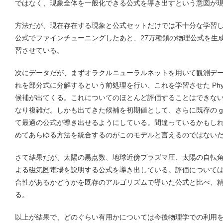
ではなく、現象全体を一般化できる公式を導き出すという意図が
方法だが、現在存在する現象と公式セットだけでは不十分な学習しか
公式でファインチューニングしたあと、27万種類の物理公式を生成さ
習させている。
次にデータだが、まずオラクルニューラルネットを用いて観測デ
れを部分式に分解するという前処理を行い、これを学習させた Phy
候補が出てくる。これについてのほとんど評価することはできないの
なり複雑だ。しかも出てきた候補を初期値として、さらに既存の genetic 
て最適の公式が導き出せるようにしている。間違っているかもし
めてあらゆる方法を統合するのがこのモデルと言えるのではない
さて結果だが、太陽の黒点数、地球近傍プラズマ圧、太陽の自転
よる磁気圏電場を説明する公式を導き出している。評価について
合性があるかどうかを既存のアルゴリズムで導いた公式と比べ、
る。
以上が結果で、どのぐらい有用かについては今後物理学での利用