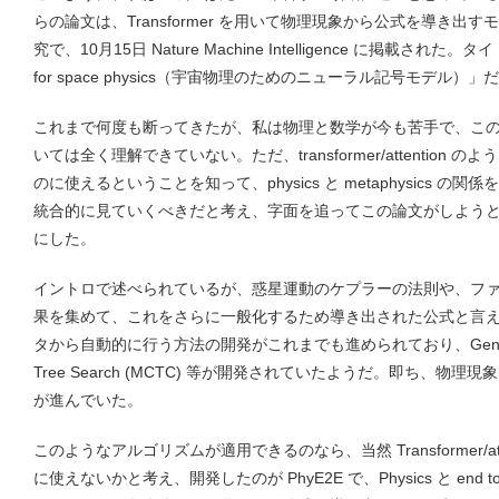
らの論文は、Transformer を用いて物理現象から公式を導き
究で、10月15日 Nature Machine Intelligence に掲載された。タイトル
for space physics（宇宙物理のためのニューラル記号モデル）」
これまで何度も断ってきたが、私は物理と数学が今も苦手で、こ
いては全く理解できていない。ただ、transformer/attention
のに使えるということを知って、physics と metaphysics 
統合的に見ていくべきだと考え、字面を追ってこの論文がしよう
にした。
イントロで述べられているが、惑星運動のケプラーの法則や、フ
果を集めて、これをさらに一般化するため導き出された公式と言
タから自動的に行う方法の開発がこれまでも進められており、Genetic Algo
Tree Search (MCTC) 等が開発されていたようだ。即ち、物
が進んでいた。
このようなアルゴリズムが適用できるのなら、当然 Transformer/at
に使えないかと考え、開発したのが PhyE2E で、Physics と end