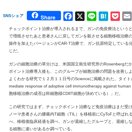
Facebook
X
Line
Hate
Po
SNSシェア
Share
チェックポイント治療が導入されるまで、ガンの免疫療法というと
で増殖させたあと患者さんに戻してガンを殺させる細胞移植治療
操作を加えたバージョンがCAR-T治療で、ガン抗原特定している
じだ。
ガンの細胞治療の草分けは、米国国立衛生研究所のRosenberg
ポイント治療導入後も、このグループが細胞治療の問題を改善し
よくわかる研究で１２月１１日号のScienceに掲載された。タイトルは「Stem
mediate response of adoptive cell immunotherapy again
胞移植治療の成否は幹細胞様CD8T細胞が決めている）」だ。
この研究ではまず、チェックポイント治療など免疫治療はまだ受
ノーマ患者さんの腫瘍内T細胞（TIL）を移植前にCyToFと呼ば
べ、移植後臨床経過を調べ、ガンが退縮したグループと、退縮しな
る細胞に違いがあるか調べている。