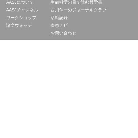
AASJについて
生命科学の目で読む哲学書
AASJチャンネル
西川伸一のジャーナルクラブ
ワークショップ
活動記録
論文ウォッチ
疾患ナビ
お問い合わせ