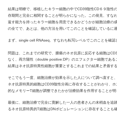
結果は明瞭で、移植したキラー細胞の中でCD39陰性CD６９陰性
存期間と完全に相関することが明らかになった。この発見、すな
返す能力を持ったキラー細胞を用意できるかどうかが細胞治療の
の全てで、あとは、他の方法を用いてこのことを確認しているに
まず、single cell RNAseq、すなわち転写レベルでこのことを確
問題は、これまでの研究で、腫瘍のネオ抗原に反応する細胞はCD3
なく、両方陽性（double positive:DP）のエフェクター細胞
結果はネオ抗原特異性細胞が重要とするこれまでの結果と矛盾す
そこでもう一度、細胞治療が効果を示した人について調べ直すと
ネオ抗原特異的細胞はCD39陰性分画に存在することがわかり、
的なメモリーT細胞が調整できたかが治療効果を作用することが明
最後に、細胞治療で完全に寛解した一人の患者さんの末梢血を追
るネオ抗原特異的T細胞はDNポピュレーションに存在することも