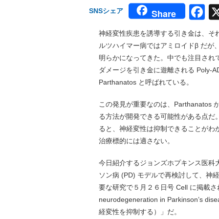
F
SNSシェア
Share
神経変性疾患を誘導する引き金は、そ
ルツハイマー病ではアミロイドβ だが
明らかになってきた。中でも注目され
ダメージを引き金に遊離される Poly-A
Parthanatos と呼ばれている。
この発見が重要なのは、Parthanat
る方法が開発できる可能性がある点だ。例
ると、神経変性は抑制できることがわか
治療標的には適さない。
今日紹介するジョンズホプキンス医科大
ソン病 (PD) モデルで再検討して
要な研究で５月２６日号 Cell に掲載された。タイ
neurodegeneration in Parkin
経変性を抑制する）」だ。