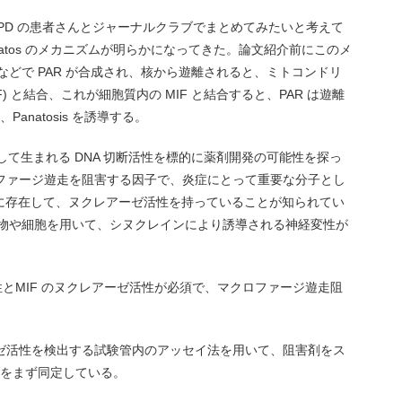
PD の患者さんとジャーナルクラブでまとめてみたいと考えて
hanatos のメカニズムが明らかになってきた。論文紹介前にこのメ
などで PAR が合成され、核から遊離されると、ミトコンドリ
ctor (AIF) と結合、これが細胞質内の MIF と結合すると、PAR は遊離
anatosis を誘導する。
結合して生まれる DNA 切断活性を標的に薬剤開発の可能性を探っ
ロファージ遊走を阻害する因子で、炎症にとって重要な分子とし
に存在して、ヌクレアーゼ活性を持っていることが知られてい
ト動物や細胞を用いて、シヌクレインにより誘導される神経変性が
合活性とMIF のヌクレアーゼ活性が必須で、マクロファージ遊走阻
ーゼ活性を検出する試験管内のアッセイ法を用いて、阻害剤をス
剤をまず同定している。