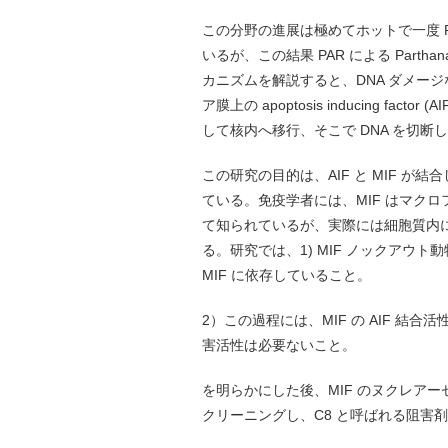
この分野の進展は極めてホットで一度 
いるが、この結果 PAR による Part
カニズムを解説すると、DNA ダメージ
ア膜上の apoptosis inducing fa
して核内へ移行、そこで DNA を切断し、P
この研究の目的は、AIF と MIF が
ている。免疫学者には、MIF はマク
て知られているが、実際には細胞質内
る。研究では、1) MIF ノックアウ
MIF に依存していること。
2）この過程には、MIF の AIF 結
害活性は必要ないこと。
を明らかにした後、MIF のヌクレア
クリーニングし、C8 と呼ばれる阻害