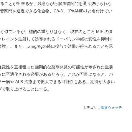
s を阻害することが出来るが、残念ながら脳血管関門を通り抜けられな
関門を通過できる化合物、C8-31（PAANIB-1と名付けてい
も良く似ているが、標的の重なりはなく、現在のところ MIF のヌ
クレインを注射して誘導されるドーパミン神経の変性を抑制す
験）。また、５mg/Kgの経口投与で効果が得られることを示
経変性を直接狙った画期的な薬剤開発の可能性が示された重要
らに至適化される必要があるだろう。これが可能になると、パ
ー病や ALS 治療まで拡大できる可能性もある。期待が大きい
ブで取り上げることにする。
カテゴリ：
論文ウォッチ