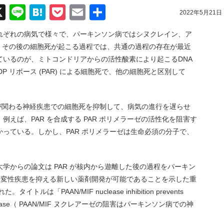
acebook
X
Line
Hatena
Pocket
Email
共
2022年5月21日
有
れぞれの病気で様々で、パーキンソン病ではシヌクレイン、ア
、その後の細胞死が起こる過程では、共通の過程の存在が最近
ているのが、ミトコンドリアからの活性酸素により起こるDNA
DP リボース (PAR) による細胞死で、他の細胞死と区別して
os が関わる神経疾患での細胞死を抑制して、病気の進行を遅らせ
えば、PAR を合成する PAR ポリメラーゼの活性化を阻害す
っている。しかし、PAR ポリメラーゼは生命必須の分子で、
学からの論文は PAR が核内から遊離した後の過程をパーキン
、神経変性疾患を抑える新しい薬剤開発が可能であることを示した重
トルは「PAAN/MIF nuclease inhibition prevents
son’s disease（ PAAN/MIF ヌクレアーゼの阻害はパーキンソン病での神