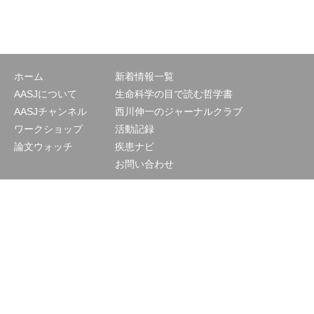
ホーム
新着情報一覧
AASJについて
生命科学の目で読む哲学書
AASJチャンネル
西川伸一のジャーナルクラブ
ワークショップ
活動記録
論文ウォッチ
疾患ナビ
お問い合わせ