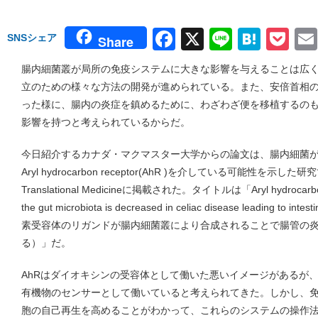
Facebook
X
Line
Hate
Po
SNSシェア
Share
腸内細菌叢が局所の免疫システムに大きな影響を与えることは広
立のための様々な方法の開発が進められている。また、安倍首相
った様に、腸内の炎症を鎮めるために、わざわざ便を移植するの
影響を持つと考えられているからだ。
今日紹介するカナダ・マクマスター大学からの論文は、腸内細菌
Aryl hydrocarbon receptor(AhR )を介している可能性を示し
Translational Medicineに掲載された。タイトルは「Aryl hydrocarbon re
the gut microbiota is decreased in celiac disease leading to 
素受容体のリガンドが腸内細菌叢により合成されることで腸管の
る）」だ。
AhRはダイオキシンの受容体として働いた悪いイメージがあるが
有機物のセンサーとして働いていると考えられてきた。しかし、
胞の自己再生を高めることがわかって、これらのシステムの操作