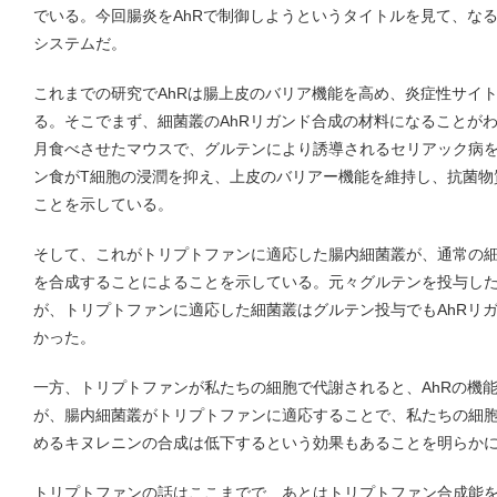
でいる。今回腸炎をAhRで制御しようというタイトルを見て、な
システムだ。
これまでの研究でAhRは腸上皮のバリア機能を高め、炎症性サイ
る。そこでまず、細菌叢のAhRリガンド合成の材料になることが
月食べさせたマウスで、グルテンにより誘導されるセリアック病
ン食がT細胞の浸潤を抑え、上皮のバリアー機能を維持し、抗菌物
ことを示している。
そして、これがトリプトファンに適応した腸内細菌叢が、通常の細
を合成することによることを示している。元々グルテンを投与し
が、トリプトファンに適応した細菌叢はグルテン投与でもAhRリ
かった。
一方、トリプトファンが私たちの細胞で代謝されると、AhRの機
が、腸内細菌叢がトリプトファンに適応することで、私たちの細
めるキヌレニンの合成は低下するという効果もあることを明らか
トリプトファンの話はここまでで、あとはトリプトファン合成能