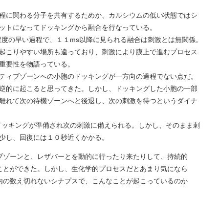
程に関わる分子を共有するためか、カルシウムの低い状態ではシ
ットになってドッキングから融合を行なっている。
程度の早い過程で、１１ms以降に見られる融合は刺激とは無関係。
起こりやすい場所も違っており、刺激により膜上で進むプロセス
重要性を物語っている。
ティブゾーンへの小胞のドッキングが一方向の過程でない点だ。
逆的に起こると思ってきた。しかし、ドッキングした小胞の一部
離れて次の待機ゾーンへと後退し、次の刺激を待つというダイナ
ドッキングが準備され次の刺激に備えられる。しかし、そのまま刺
少し、回復には１０秒近くかかる。
ブゾーンと、レザバーとを動的に行ったり来たりして、持続的
ことができた。しかし、生化学的プロセスだとあまり気になら
内の数え切れないシナプスで、こんなことが起こっているのか