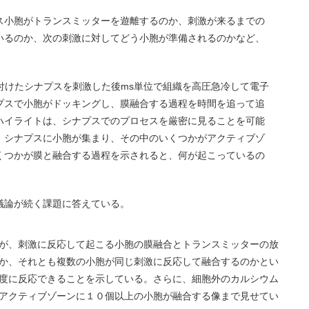
ス小胞がトランスミッターを遊離するのか、刺激が来るまでの
いるのか、次の刺激に対してどう小胞が準備されるのかなど、
e法と名付けたシナプスを刺激した後ms単位で組織を高圧急冷して電子
プスで小胞がドッキングし、膜融合する過程を時間を追って追
ハイライトは、シナプスでのプロセスを厳密に見ることを可能
、シナプスに小胞が集まり、その中のいくつかがアクティブゾ
くつかが膜と融合する過程を示されると、何が起こっているの
議論が続く課題に答えている。
が、刺激に反応して起こる小胞の膜融合とトランスミッターの放
か、それとも複数の小胞が同じ刺激に反応して融合するのかとい
度に反応できることを示している。さらに、細胞外のカルシウム
アクティブゾーンに１０個以上の小胞が融合する像まで見せてい