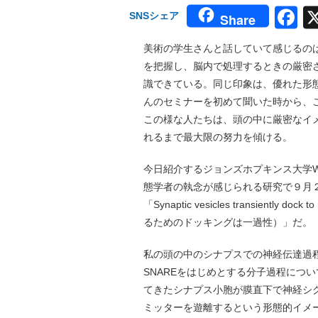
F
SNSシェア
Share
美術の学生さんと話していて感じるの
を把握し、脳内で処理するときの厳密
識できている。同じ印象は、優れた形
んのセミナーを初めて聞いた時から、
この様な人たちは、頭の中に厳密なイ
れるまで最大限の努力を傾ける。
今日紹介するジョンズホプキンス大学W
態学者の執念が感じられる研究で９月２８日号
「Synaptic vesicles transiently
るためのドッキングは一過性）」だ。
私の頭の中のシナプスでの神経伝達過
SNAREをはじめとする分子過程につ
てきたシナプス小胞が膜直下で神経シ
ミッターを遊離するという形態的イメ