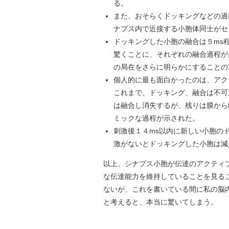
る。
また、おそらくドッキングなどの過
ナプス内で近接する小胞体同士がセ
ドッキングした小胞の融合は５ms
驚くことに、それぞれの融合過程が
の局在をさらに明らかにすることの
個人的に最も面白かったのは、アク
これまで、ドッキング、融合は不可
は融合し消失するが、残りは膜から
ミックな過程が示された。
刺激後１４ms以内に新しい小胞の
激がないとドッキングした小胞は減
以上、シナプス小胞が伝達のアクティ
な伝達能力を維持していることを見る
ないが、これを書いている間に私の脳
と考えると、本当に驚いてしまう。