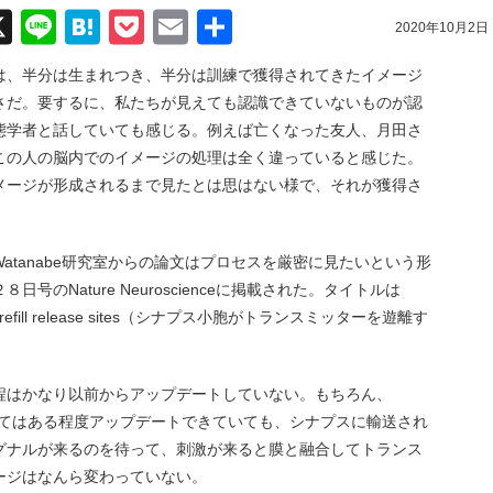
acebook
X
Line
Hatena
Pocket
Email
共
2020年10月2日
有
は、半分は生まれつき、半分は訓練で獲得されてきたイメージ
さだ。要するに、私たちが見えても認識できていないものが認
態学者と話していても感じる。例えば亡くなった友人、月田さ
この人の脳内でのイメージの処理は全く違っていると感じた。
メージが形成されるまで見たとは思はない様で、それが獲得さ
atanabe研究室からの論文はプロセスを厳密に見たいという形
のNature Neuroscienceに掲載された。タイトルは
 dock to refill release sites（シナプス小胞がトランスミッターを遊離す
程はかなり以前からアップデートしていない。もちろん、
いてはある程度アップデートできていても、シナプスに輸送され
グナルが来るのを待って、刺激が来ると膜と融合してトランス
ージはなんら変わっていない。