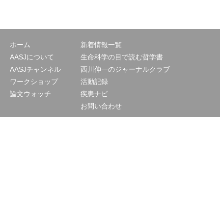
ホーム
新着情報一覧
AASJについて
生命科学の目で読む哲学書
AASJチャンネル
西川伸一のジャーナルクラブ
ワークショップ
活動記録
論文ウォッチ
疾患ナビ
お問い合わせ