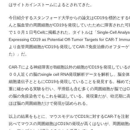
はサイトカインストームによるとされてきた。
今日紹介するスタンフォード大学からの論文はCD19を標的とするC
んと脳血管の周囲細胞がCD19を発現していたために障害された
で１０月１日号Cellに掲載された。タイトルは「Single-Cell Analyses Iden
Expressing CD19 as Potential Off-Tumor Targets for CAR-T I
より血管周囲細胞がCD19を発現してCAR-T免疫治療のオフター
た）」だ。
CAR-Tによる神経障害がB細胞以外の細胞がCD19を発現してい
００人近くの脳のsingle cell RNA発現解析データを解析し、
細胞遺伝子とともにCD19を発現していることを発見する。極め
重に確かめる実験を行い、平滑筋も含む多くの周囲細胞が脳ではC
の脳の免疫染色でもこれを確認している。発現量だが、幼児期に
ほぼ脳の周囲細胞だけで発現が認められる。
以上の結果をもとに、マウスモデルでCD19に対するCAR-Tを注
比べてマウスの周囲細胞はCD19の発現が高くはないが、周囲細