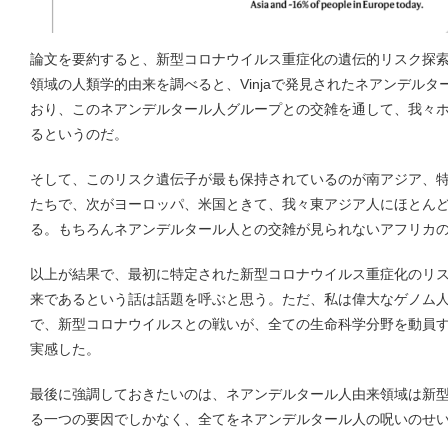
論文を要約すると、新型コロナウイルス重症化の遺伝的リスク探
領域の人類学的由来を調べると、Vinjaで発見されたネアンデル
おり、このネアンデルタール人グループとの交雑を通して、我々
るというのだ。
そして、このリスク遺伝子が最も保持されているのが南アジア、
たちで、次がヨーロッパ、米国ときて、我々東アジア人にほとん
る。もちろんネアンデルタール人との交雑が見られないアフリカ
以上が結果で、最初に特定された新型コロナウイルス重症化のリ
来であるという話は話題を呼ぶと思う。ただ、私は偉大なゲノム人類
で、新型コロナウイルスとの戦いが、全ての生命科学分野を動員
実感した。
最後に強調しておきたいのは、ネアンデルタール人由来領域は新
る一つの要因でしかなく、全てをネアンデルタール人の呪いのせ