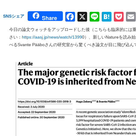
Facebook
X
Line
Hate
Po
SNSシェア
Share
今日の論文ウォッチをアップロードした後（こちらも臨床的には
さい：
https://aasj.jp/news/watch/1399
0）、新しいNatureを読
べるSvante Pääboさんの研究室から驚くべき論文が目に飛び込