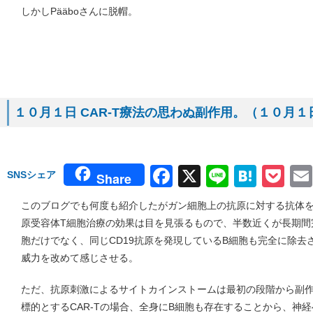
しかしPääboさんに脱帽。
１０月１日 CAR-T療法の思わぬ副作用。（１０月１日号
Facebook
X
Line
Hate
Po
SNSシェア
Share
このブログでも何度も紹介したがガン細胞上の抗原に対する抗体を
原受容体T細胞治療の効果は目を見張るもので、半数近くが長期間
胞だけでなく、同じCD19抗原を発現しているB細胞も完全に除去
威力を改めて感じさせる。
ただ、抗原刺激によるサイトカインストームは最初の段階から副作
標的とするCAR-Tの場合、全身にB細胞も存在することから、神