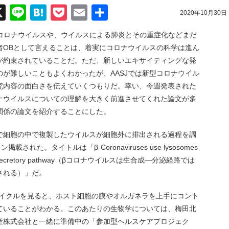
acebook
X
Line
Hatena
Pocket
Email
共
2020年10月30日
有
ず、コロナウイルスや、ウイルスによる肺炎とその重症化などまだ
者OBとして言えることは、着実にコロナウイルスの科学は進ん
が約束されていることだ。ただ、新しいエキサイティングな発
が難しいこともよくわかったが、AASJでは新型コロナウイル
究内容の面白さを伝えていくつもりだ。幸い、今週発表された
ナウイルスについての理解を大きく前進させてくれた論文が多
関係の論文を紹介することにした。
で細胞の中で複製したウイルスが細胞外に排出される過程を調
れた。タイトルは「β-Coronaviruses use lysosomes
synthetic secretory pathway（βコロナウイルスは生合成―分泌経路では
される）」だ。
サイクルを見ると、ホスト細胞の膜やオルガネラを上手にコント
ていることがわかる。このあたりの生物学については、梅田北
産株式会社と一緒に準備中の「参加型ヘルスケアプロジェク