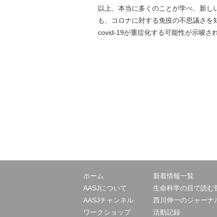
以上、本当に多くのことが学べ、新し
も、コロナに対する免疫の不思議さを
covid-19が重症化する可能性が示
ホーム
新着情報一覧
AASJについて
生命科学の目で読む
AASJチャンネル
西川伸一のジャーナ
ワークショップ
活動記録