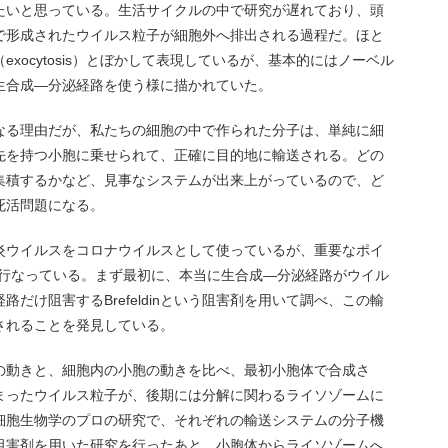
たいと思っている。生活サイクルの中で研究が遅れており、頭
で形成されたウイルス粒子が細胞外へ排出される過程だ。ほと
xocytosis）とぼかして表現しているが、基本的にはノーベル
生合成―分泌経路を使う様に描かれていた。
なる理由だが、私たちの細胞の中で作られた分子は、単純に細
先を持つ小胞に乗せられて、正確に目的地に輸送される。どの
集積するかなど、見事なシステムが出来上がっているので、ど
死活問題になる。
炎ウイルスをコロナウイルスとして使っているが、重要なポイ
を行なっている。まず最初に、本当に生合成―分泌経路がウイル
だけ阻害するBrefeldinという阻害剤を用いて調べ、この輸
されることを発見している。
の動きと、細胞内の小胞の動きを比べ、最初小胞体で合成さ
まったウイルス粒子が、後期には分解に関わるライソゾームに
細胞生物学のプロの研究で、それぞれの輸送システムの分子機
阻害剤を用いた研究を行ったあと、小胞体からライソゾームへ