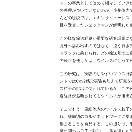
ト」の事業として改めて紹介していき
の整理がついていないのが、小胞体内
んどの総説では、エキソサイトーシス（e
賞を受賞したシェックマンが解明した
この様な輸送経路が重要な研究課題に
胞外へ滲み出すのではなく、違う行き
トラックに乗せられ、どの輸送基地に
の経路を使うかは、ウイルスにとって
この研究は、実験のしやすいマウス肝
ントではCov2感染実験も加えて研究
ス粒子の排出に使われているか、この経路
送経路が遮断されてもウイルスが排出
そこでもう一度細胞内のウイルス粒子
れ、核周辺のゴルジネットワークに集
集まることを発見する。この辺りは、
構に関わる分子に熟知し、最も適した