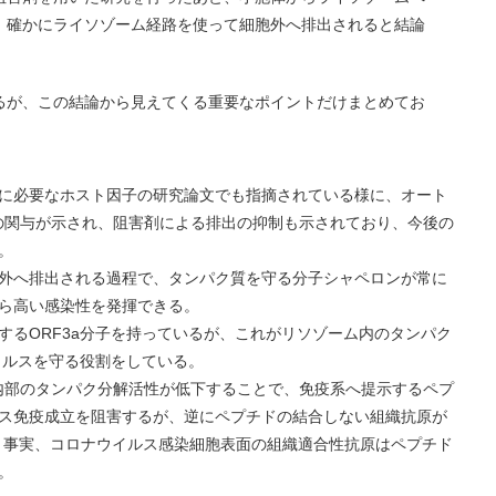
、確かにライソゾーム経路を使って細胞外へ排出されると結論
るが、この結論から見えてくる重要なポイントだけまとめてお
に必要なホスト因子の研究論文でも指摘されている様に、オート
ルの関与が示され、阻害剤による排出の抑制も示されており、今後の
。
外へ排出される過程で、タンパク質を守る分子シャペロンが常に
ら高い感染性を発揮できる。
するORF3a分子を持っているが、これがリソゾーム内のタンパク
イルスを守る役割をしている。
、内部のタンパク分解活性が低下することで、免疫系へ提示するペプ
ス免疫成立を阻害するが、逆にペプチドの結合しない組織抗原が
。事実、コロナウイルス感染細胞表面の組織適合性抗原はペプチド
。