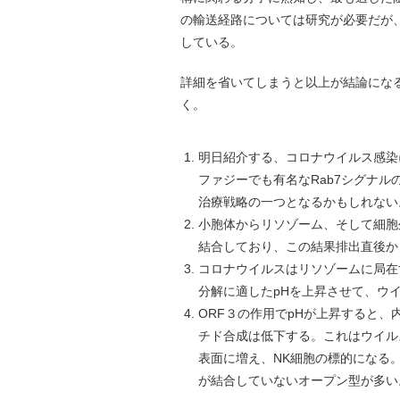
の輸送経路については研究が必要だが
している。
詳細を省いてしまうと以上が結論にな
く。
明日紹介する、コロナウイルス感染
ファジーでも有名なRab7シグナ
治療戦略の一つとなるかもしれない
小胞体からリソゾーム、そして細胞
結合しており、この結果排出直後か
コロナウイルスはリソゾームに局在
分解に適したpHを上昇させて、ウ
ORF３の作用でpHが上昇すると
チド合成は低下する。これはウイル
表面に増え、NK細胞の標的になる
が結合していないオープン型が多い