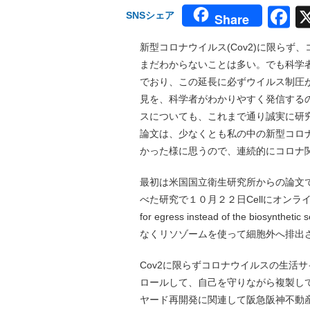
F
SNSシェア
Share
新型コロナウイルス(Cov2)に限ら
まだわからないことは多い。でも科学
でおり、この延長に必ずウイルス制圧
見を、科学者がわかりやすく発信するの
スについても、これまで通り誠実に研
論文は、少なくとも私の中の新型コロ
かった様に思うので、連続的にコロナ
最初は米国国立衛生研究所からの論文
べた研究で１０月２２日Cellにオンライン掲載さ
for egress instead of the bio
なくリソゾームを使って細胞外へ排出
Cov2に限らずコロナウイルスの生活
ロールして、自己を守りながら複製し
ヤード再開発に関連して阪急阪神不動