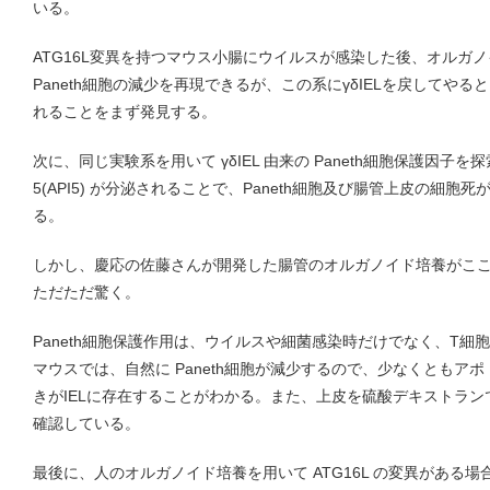
いる。
ATG16L変異を持つマウス小腸にウイルスが感染した後、オルガ
Paneth細胞の減少を再現できるが、この系にγδIELを戻してやると
れることをまず発見する。
次に、同じ実験系を用いて γδIEL 由来の Paneth細胞保護因子を探索し、つい
5(API5) が分泌されることで、Paneth細胞及び腸管上皮の細
る。
しかし、慶応の佐藤さんが開発した腸管のオルガノイド培養がこ
ただただ驚く。
Paneth細胞保護作用は、ウイルスや細菌感染時だけでなく、T細
マウスでは、自然に Paneth細胞が減少するので、少なくともア
きがIELに存在することがわかる。また、上皮を硫酸デキストランで
確認している。
最後に、人のオルガノイド培養を用いて ATG16L の変異がある場合は、