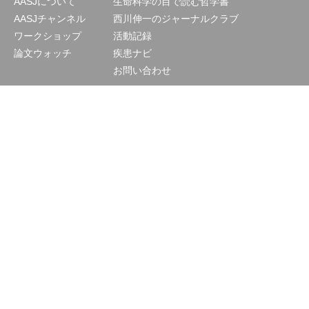
AASJについて
生命科学の目で読む哲学書
AASJチャンネル
西川伸一のジャーナルクラブ
ワークショップ
活動記録
論文ウォッチ
疾患ナビ
お問い合わせ