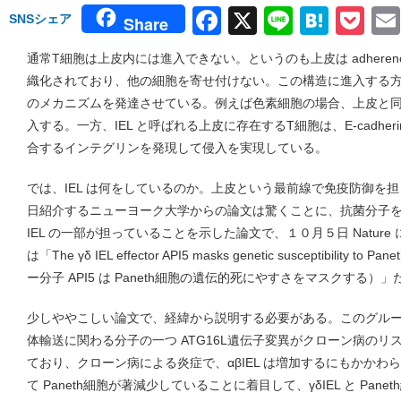
Facebook
X
Line
Hate
Po
SNSシェア
Share
通常T細胞は上皮内には進入できない。というのも上皮は adherence juncti
織化されており、他の細胞を寄せ付けない。この構造に進入する
のメカニズムを発達させている。例えば色素細胞の場合、上皮と同じ E-
入する。一方、IEL と呼ばれる上皮に存在するT細胞は、E-cadherin 
合するインテグリンを発現して侵入を実現している。
では、IEL は何をしているのか。上皮という最前線で免疫防御を
日紹介するニューヨーク大学からの論文は驚くことに、抗菌分子を産生
IEL の一部が担っていることを示した論文で、１０月５日 Natur
は「The γδ IEL effector API5 masks genetic susceptibility to 
ー分子 API5 は Paneth細胞の遺伝的死にやすさをマスクする）」
少しややこしい論文で、経緯から説明する必要がある。このグル
体輸送に関わる分子の一つ ATG16L遺伝子変異がクローン病の
ており、クローン病による炎症で、αβIEL は増加するにもかかわらず
て Paneth細胞が著減少していることに着目して、γδIEL と Pa