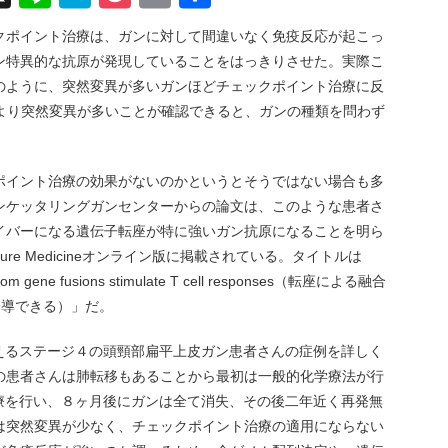
有
クポイント治療は、ガンに対して間違いなく免疫反応が起こっ
ン特異的な抗原が発現していることをはっきりさせた。実際こ
のように、突然変異が多いガンほどチェックポイント治療に反
により突然変異が多いことが確認できると、ガンの種類を問わず
ポイント治療の効果がないのかというとそうではない場合も多
ンケッタリングガンセンターからの論文は、このような患者さ
イバーになる遺伝子転座が特に強いガン抗原になることを明ら
re Medicineオンライン版に掲載されている。タイトルは
from gene fusions stimulate T cell responses（転座による融合
誘導できる）」だ。
言えるステージ４の頭頸部扁平上皮ガン患者さんの症例を詳しく
の患者さんは肺転移もあることから最初は一般的化学療法が行
治療を行い、８ヶ月後にガンは全て消失、その後二年近く再発無
は突然変異が少なく、チェックポイント治療の適用にならない