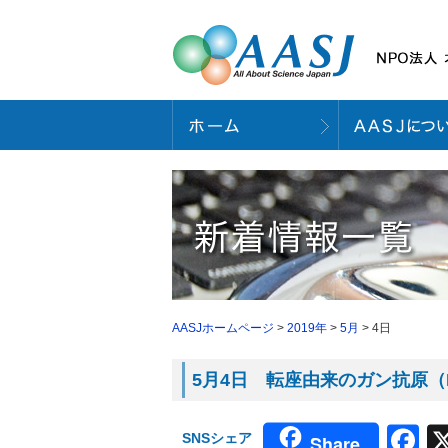
AASJホームページ
>
2019年
>
5月
> 4日
5月4日 転座由来のガン抗原（Na
F
SNSシェア
Share