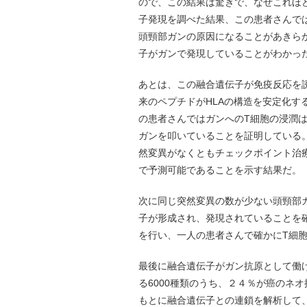
ので、この結果は驚きで、なぜこれほ
子発現を調べた結果、この患者さんで
頭頸部ガンの原因になることがあきらか
子がガンで発現していることがわかっ
あとは、この融合遺伝子が免疫反応を
来のペプチドがHLAの構造を安定化
の患者さんではガンへのT細胞の浸潤
ガンを叩いていることを証明している
然変異がなくともチェックポイント治
で予測可能であることを示す結果だ。
次に同じ突然変異の数が少ない頭頸部
子が形成され、発現されていることを
を行い、一人の患者さんで確かにT細
最後に融合遺伝子がガン抗原として働
る6000種類のうち、２４％が癌のネ
もとに融合遺伝子との連鎖を解析して