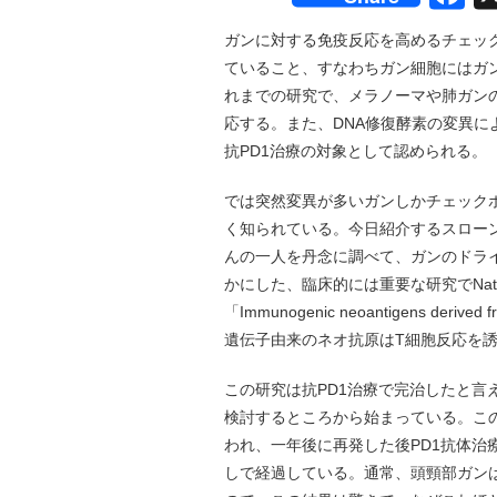
ガンに対する免疫反応を高めるチェッ
ていること、すなわちガン細胞にはガ
れまでの研究で、メラノーマや肺ガン
応する。また、DNA修復酵素の変異
抗PD1治療の対象として認められる。
では突然変異が多いガンしかチェック
く知られている。今日紹介するスロー
んの一人を丹念に調べて、ガンのドラ
かにした、臨床的には重要な研究でNatu
「Immunogenic neoantigens derived 
遺伝子由来のネオ抗原はT細胞反応を
この研究は抗PD1治療で完治したと
検討するところから始まっている。こ
われ、一年後に再発した後PD1抗体
しで経過している。通常、頭頸部ガン