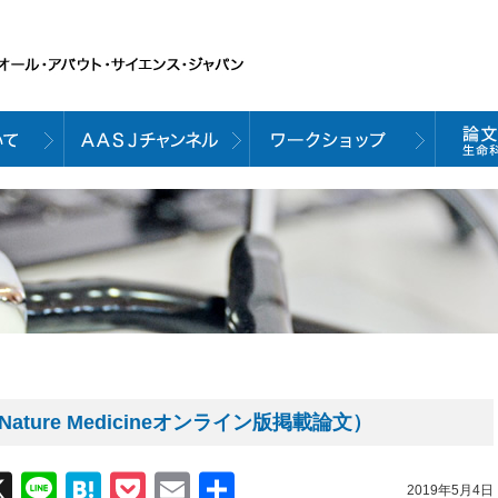
ture Medicineオンライン版掲載論文）
acebook
X
Line
Hatena
Pocket
Email
共
2019年5月4日