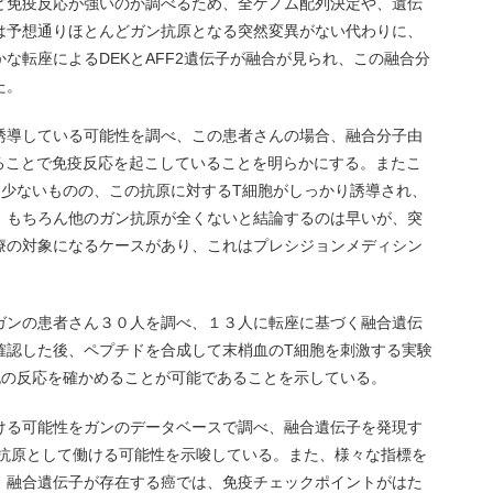
ど免疫反応が強いのか調べるため、全ゲノム配列決定や、遺伝
は予想通りほとんどガン抗原となる突然変異がない代わりに、
な転座によるDEKとAFF2遺伝子が融合が見られ、この融合分
た。
誘導している可能性を調べ、この患者さんの場合、融合分子由
することで免疫反応を起こしていることを明らかにする。またこ
は少ないものの、この抗原に対するT細胞がしっかり誘導され、
。もちろん他のガン抗原が全くないと結論するのは早いが、突
療の対象になるケースがあり、これはプレシジョンメディシン
ガンの患者さん３０人を調べ、１３人に転座に基づく融合遺伝
確認した後、ペプチドを合成して末梢血のT細胞を刺激する実験
胞の反応を確かめることが可能であることを示している。
ける可能性をガンのデータベースで調べ、融合遺伝子を発現す
オ抗原として働ける可能性を示唆している。また、様々な指標を
、融合遺伝子が存在する癌では、免疫チェックポイントがはた