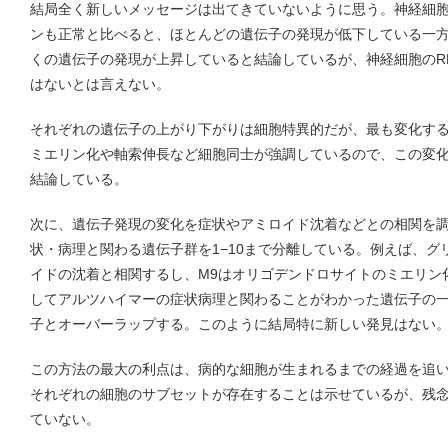
結局全く新しいメッセージは出てきていないように思う。神経細
ンも正常と比べると、ほとんどの遺伝子の発現が低下している一
くの遺伝子の発現が上昇していると結論しているが、神経細胞のR
はないとは言えない。
それぞれの遺伝子の上がり下がりは細胞特異的だが、最も変化す
ミエリン化や軸索伸長など細胞同士が強調しているので、この変
結論している。
次に、遺伝子発現の変化を症状やアミロイド沈着などとの相関を
状・病理と関わる遺伝子群を1−10まで分離している。例えば、
イドの沈着と相関するし、M9はオリゴデンドロサイトのミエリン
してアルツハイマーの症状病理と関わることがわかった遺伝子の
子とオーバーラップする。このように結局特に新しい発見はない
この方法の最大の利点は、病的な細胞が生まれるまでの経過を追
それぞれの細胞のサブセットが存在することは示せているが、残
ていない。