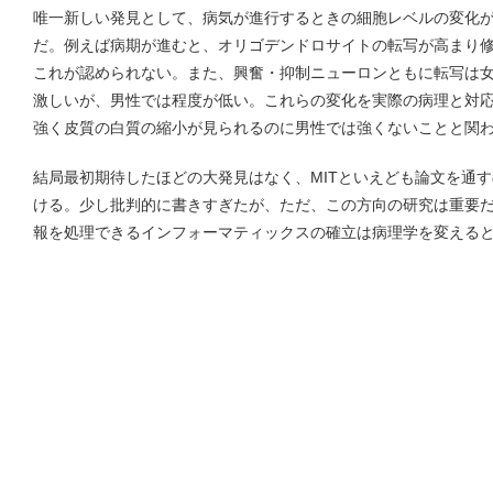
唯一新しい発見として、病気が進行するときの細胞レベルの変化
だ。例えば病期が進むと、オリゴデンドロサイトの転写が高まり
これが認められない。また、興奮・抑制ニューロンともに転写は
激しいが、男性では程度が低い。これらの変化を実際の病理と対
強く皮質の白質の縮小が見られるのに男性では強くないことと関
結局最初期待したほどの大発見はなく、MITといえども論文を通
ける。少し批判的に書きすぎたが、ただ、この方向の研究は重要
報を処理できるインフォーマティックスの確立は病理学を変える