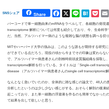
Facebook
X
Line
Hate
Po
SNSシェア
Share
バーコードで単一細胞由来のmRNAをラベルして、各細胞の発現遺伝子を調
transcriptome 解析については何度も紹介しており、今、生
だ。当然、アルツハイマー病のような複雑な脳の状態を調べる切
MITやハーバード大学の強みは、このような誰もが期待する研究
ができている点だろう。現役の頃から今までその印象は変わらない
で、アルツハイマー病患者さんの剖検時前頭皮質脳組織を採取し、48人の患
transcriptome解析を行っている。タイトルは「Single-cell transcriptomic
disease （アルツハイマー病患者さんのsingle cell transcriptom
なんとなく急いでいたのか、全体的に雑な感じの論文で、48人の
分析したというのは少し少ない感じがする。おそらく解剖の後凍
起こっており、また単一細胞の浮遊液を作るのも簡単でなかった
て結果を出して欲しいと思う。