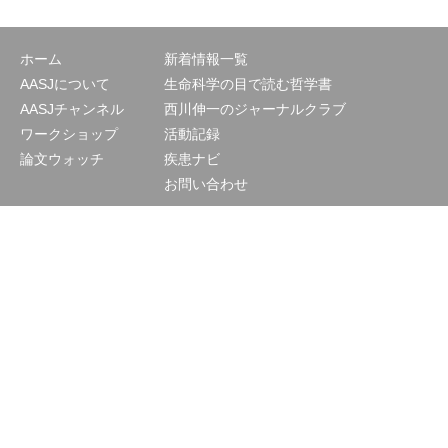
ホーム
新着情報一覧
AASJについて
生命科学の目で読む哲学書
AASJチャンネル
西川伸一のジャーナルクラブ
ワークショップ
活動記録
論文ウォッチ
疾患ナビ
お問い合わせ