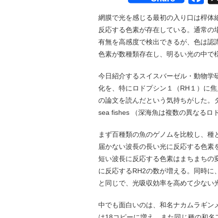
網膜で光を感じる最初の入り口は桿体
反応する色素が存在している。通常の
有無を高感度で検出できるが、色は認
色素が数種類存在し、明るい光の中で
今日紹介するスイスバーゼル・動物学
化を、特にロドプシン１（RH１）に
の論文を読んだという気持ちがした。タイトルは「Visio
sea fishes （深海魚は複数の異
まず百種類の魚のゲノムを比較し、種
届かない波長の長い光に反応する色素
短い波長に反応する色素はまちまちの
に反応するRH2の数が増える。同時に
と同じで、光吸収効率を高めて少ない
中でも面白いのは、和名ナカムラギン
は18コピーに増え、また同じ種の和名