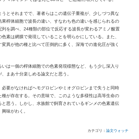
まうとそれまでで、著者らはこの遺伝子重複が、少しづつ異な
結果桿体細胞で波長の違い、すなわち色の違いを感じられるの
配列を調べ、24種類の部位で反応する波長が変わるアミノ酸置
の色素は網膜で発現していることを明らかにしている。また、
こす変異が他の種と比べて圧倒的に多く、深海での進化圧が強く
るいは一個の桿体細胞での色素発現様態など、もう少し深入り
が、まあ十分楽しめる論文だと思う。
、必要がなければヘモグロビンやミオグロビンまで失うと同時
た種が存在する。その意味で、このような多様性は高等生命の
ると思う。しかし、水族館で飼育されているギンメの色素遺伝
、興味がわく。
カテゴリ：
論文ウォッチ