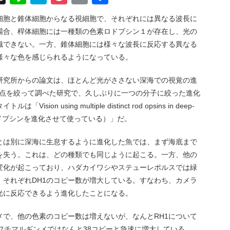
有
細胞と錐体細胞からなる視細胞で、それぞれには異なる波長に
場合、桿体細胞には一種類の色素ロドプシン１が存在し、光の
識できない。一方、錐体細胞には様々な波長に反応する異なる
様々な色を感じられるようになっている。
研究所からの論文は、ほとんど光がささない深海での視覚の進
焦点を絞って調べた研究で、久しぶりに一つの分子に絞った進化
n using multiple distinct rod opsins in deep-
なるロドプシンを進化させて使っている）」だ。
とは別に深海に生息するように進化した魚では、まず海底まで
を失う。これは、どの種類でも同じように起こる。一方、他の
変化が起こっており、ハダカイワシやステューレポルスでは緑
、それぞれDH1のコピー数が増大している。すなわち、カメラ
光に反応できるよう進化したことになる。
メで、他の色素のコピー数は増えないが、なんとRH1について
フチマルギンメではなんと38コピーと急速に増大している。