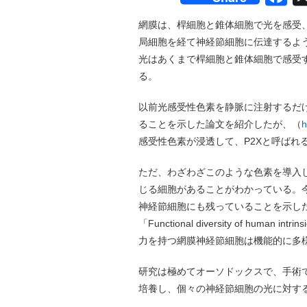
網膜は、桿細胞と錐体細胞で光を感受
局細胞を経て神経節細胞に伝達するよ
光はあくまで桿細胞と錐体細胞で感受
る。
以前光感受性色素を静脈に注射するだ
ることを示した論文を紹介したが、（
h
感受性色素が浸透して、P2Xと呼ばれ
ただ、わざわざこのような色素を導入
じる細胞があることがわかっている。
神経節細胞にも残っていることを示した論
「Functional diversity of human intr
力を持つ網膜神経節細胞は機能的に多
研究は極めてオーソドックスで、手術
培養し、個々の神経節細胞の光に対す