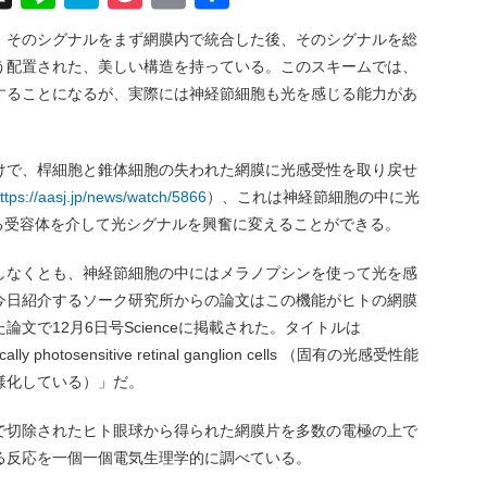
有
、そのシグナルをまず網膜内で統合した後、そのシグナルを総
う配置された、美しい構造を持っている。このスキームでは、
することになるが、実際には神経節細胞も光を感じる能力があ
けで、桿細胞と錐体細胞の失われた網膜に光感受性を取り戻せ
ttps://aasj.jp/news/watch/5866
）、これは神経節細胞の中に光
る受容体を介して光シグナルを興奮に変えることができる。
しなくとも、神経節細胞の中にはメラノプシンを使って光を感
今日紹介するソーク研究所からの論文はこの機能がヒトの網膜
文で12月6日号Scienceに掲載された。タイトルは
insically photosensitive retinal ganglion cells （固有の光感受性能
様化している）」だ。
で切除されたヒト眼球から得られた網膜片を多数の電極の上で
る反応を一個一個電気生理学的に調べている。