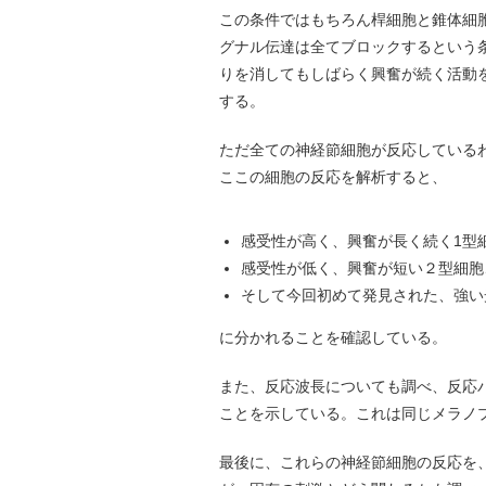
この条件ではもちろん桿細胞と錐体細
グナル伝達は全てブロックするという
りを消してもしばらく興奮が続く活動
する。
ただ全ての神経節細胞が反応しているわ
ここの細胞の反応を解析すると、
感受性が高く、興奮が長く続く1型
感受性が低く、興奮が短い２型細胞
そして今回初めて発見された、強い
に分かれることを確認している。
また、反応波長についても調べ、反応パ
ことを示している。これは同じメラノ
最後に、これらの神経節細胞の反応を