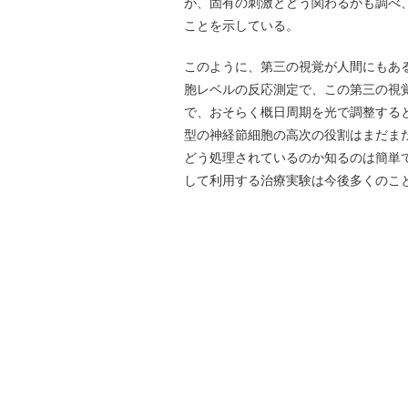
が、固有の刺激とどう関わるかも調べ
ことを示している。
このように、第三の視覚が人間にもあ
胞レベルの反応測定で、この第三の視
で、おそらく概日周期を光で調整する
型の神経節細胞の高次の役割はまだま
どう処理されているのか知るのは簡単
して利用する治療実験は今後多くのこ