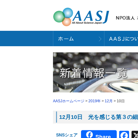
AASJホームページ
>
2019年
>
12月
> 10日
12月10日 光を感じる第３の細胞
F
SNSシェア
Share