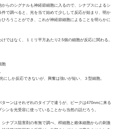
胞からのシグナルも神経節細胞に入るので、シナプスによるシ
条件で調べると、光を当て始めて少しして反応が始まり、明か
をひろうことができ、これが神経節細胞によることを明らかに
けではなく、１ミリ平方あたり2.5個の細胞が反応に関わる。
細胞
、
光にしか反応できないが、興奮は強いが短い、３型細胞。
ターンはそれぞれのタイプで違うが、ピークは470nmに来る
プシンを光受容に使っていることから当然の話だろう。
、シナプス阻害剤の有無で調べ、桿細胞と錐体細胞からの刺激