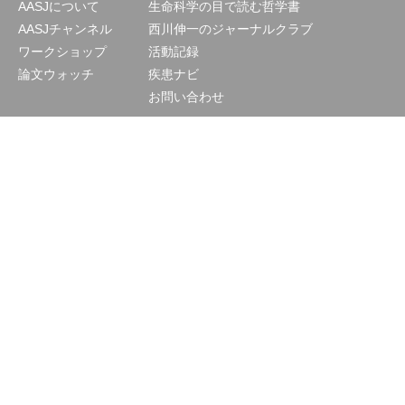
AASJについて
生命科学の目で読む哲学書
AASJチャンネル
西川伸一のジャーナルクラブ
ワークショップ
活動記録
論文ウォッチ
疾患ナビ
お問い合わせ