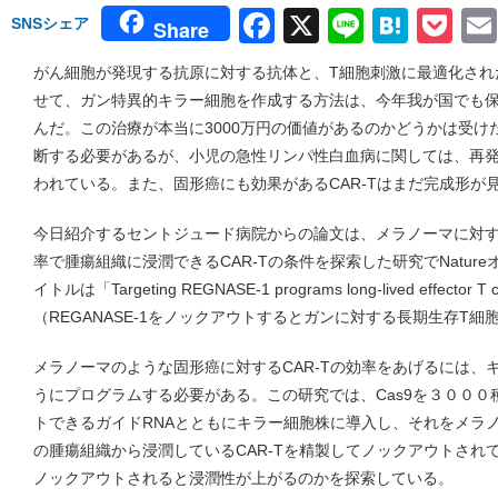
Facebook
X
Line
Hate
Po
SNSシェア
Share
がん細胞が発現する抗原に対する抗体と、T細胞刺激に最適化され
せて、ガン特異的キラー細胞を作成する方法は、今年我が国でも
んだ。この治療が本当に3000万円の価値があるのかどうかは受
断する必要があるが、小児の急性リンパ性白血病に関しては、再発
われている。また、固形癌にも効果があるCAR-Tはまだ完成形が
今日紹介するセントジュード病院からの論文は、メラノーマに対する
率で腫瘍組織に浸潤できるCAR-Tの条件を探索した研究でNatur
イトルは「Targeting REGNASE-1 programs long-lived effector T cel
（REGANASE-1をノックアウトするとガンに対する長期生存T
メラノーマのような固形癌に対するCAR-Tの効率をあげるには、
うにプログラムする必要がある。この研究では、Cas9を３００
トできるガイドRNAとともにキラー細胞株に導入し、それをメラ
の腫瘍組織から浸潤しているCAR-Tを精製してノックアウトされ
ノックアウトされると浸潤性が上がるのかを探索している。