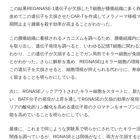
この結果REGANASE-1遺伝子が欠損したT細胞が腫瘍組織に多
改めてこの遺伝子を欠損させたCAR-Tを作成してメラノーマ移植
期間止まり腫瘍を殺す効率が高まることがわかった。
この腫瘍組織に蓄積されるメカニズムを調べるため、腫瘍組織内に浸
を取り出し、遺伝子発現を調べると、いわゆる記憶T細胞に関わる
わかり、この遺伝子が欠損することでガン局所でキラー細胞が免疫
とがわかった。さらに解析を進め、REGNASEはキラー細胞の増
この遺伝子を欠損させると、細胞増殖が抑えられる代わりに、寿
く留まることを明らかにしている。
次に、RGNASEノックアウトされたキラー細胞をスタートに、新
い、BATF分子の発現が上昇を通してRGNASEの欠損の効果が発現
リアの酸化的リン酸化を高める遺伝子群のクロマチンをオープン
能を高めていることを明らかにしている。
最後に、これまで同じような実験系で明らかにされていたキラー活性を
関係を調べているが、RGNASEとは関係がなく、両方が欠損する