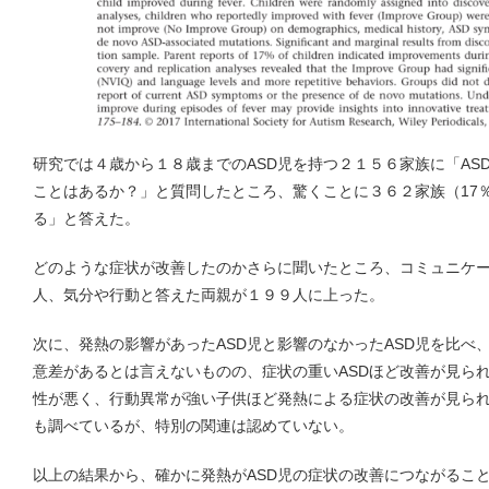
研究では４歳から１８歳までのASD児を持つ２１５６家族に「AS
ことはあるか？」と質問したところ、驚くことに３６２家族（17
る」と答えた。
どのような症状が改善したのかさらに聞いたところ、コミュニケ
人、気分や行動と答えた両親が１９９人に上った。
次に、発熱の影響があったASD児と影響のなかったASD児を比べ
意差があるとは言えないものの、症状の重いASDほど改善が見ら
性が悪く、行動異常が強い子供ほど発熱による症状の改善が見ら
も調べているが、特別の関連は認めていない。
以上の結果から、確かに発熱がASD児の症状の改善につながるこ