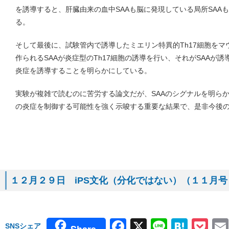
を誘導すると、肝臓由来の血中SAAも脳に発現している局所SAA
る。
そして最後に、試験管内で誘導したミエリン特異的Th17細胞を
作られるSAAが炎症型のTh17細胞の誘導を行い、それがSAAが
炎症を誘導することを明らかにしている。
実験が複雑で読むのに苦労する論文だが、SAAのシグナルを明ら
の炎症を制御する可能性を強く示唆する重要な結果で、是非今後
１２月２９日 iPS文化（分化ではない）（１１月号 Mole
Facebook
X
Line
Hate
Po
SNSシェア