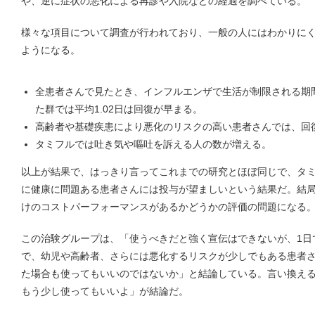
や、逆に症状の悪化による再診や入院などの経過を調べている。
様々な項目について調査が行われており、一般の人にはわかりに
ようになる。
全患者さんで見たとき、インフルエンザで生活が制限される期間
た群では平均1.02日は回復が早まる。
高齢者や基礎疾患により悪化のリスクの高い患者さんでは、回復
タミフルでは吐き気や嘔吐を訴える人の数が増える。
以上が結果で、はっきり言ってこれまでの研究とほぼ同じで、タ
に健康に問題ある患者さんには投与が望ましいという結果だ。結
けのコストパーフォーマンスがあるかどうかの評価の問題になる
この治験グループは、「使うべきだと強く宣伝はできないが、1日
で、幼児や高齢者、さらには悪化するリスクが少しでもある患者
た場合も使ってもいいのではないか」と結論している。言い換え
もう少し使ってもいいよ」が結論だ。