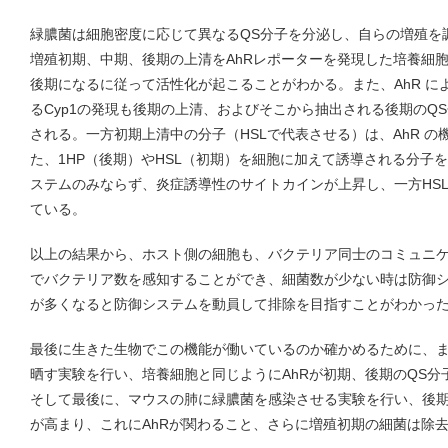
緑膿菌は細胞密度に応じて異なるQS分子を分泌し、自らの増殖を
増殖初期、中期、後期の上清をAhRレポーターを発現した培養細
後期になるに従って活性化が起こることがわかる。また、AhR に
るCyp1の発現も後期の上清、およびそこから抽出される後期のQ
される。一方初期上清中の分子（HSLで代表させる）は、AhR 
た、1HP（後期）やHSL（初期）を細胞に加えて誘導される分子
ステムのみならず、炎症誘導性のサイトカインが上昇し、一方HS
ている。
以上の結果から、ホスト側の細胞も、バクテリア同士のコミュニ
でバクテリア数を感知することができ、細菌数が少ない時は防御
が多くなると防御システムを動員して排除を目指すことがわかっ
最後に生きた生物でこの機能が働いているのか確かめるために、
晒す実験を行い、培養細胞と同じようにAhRが初期、後期のQS
そして最後に、マウスの肺に緑膿菌を感染させる実験を行い、後
が高まり、これにAhRが関わること、さらに増殖初期の細菌は除