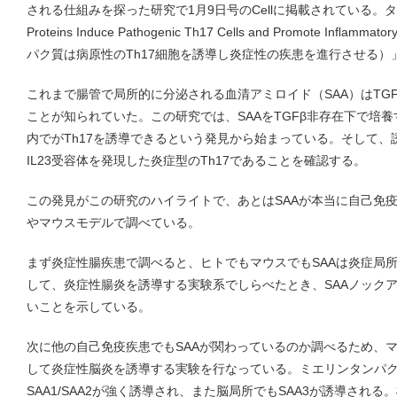
される仕組みを探った研究で1月9日号のCellに掲載されている。タイトルは
Proteins Induce Pathogenic Th17 Cells and Promote Inﬂa
パク質は病原性のTh17細胞を誘導し炎症性の疾患を進行させる）
これまで腸管で局所的に分泌される血清アミロイド（SAA）はTGF
ことが知られていた。この研究では、SAAをTGFβ非存在下で培
内でがTh17を誘導できるという発見から始まっている。そして、誘
IL23受容体を発現した炎症型のTh17であることを確認する。
この発見がこの研究のハイライトで、あとはSAAが本当に自己免
やマウスモデルで調べている。
まず炎症性腸疾患で調べると、ヒトでもマウスでもSAAは炎症局
して、炎症性腸炎を誘導する実験系でしらべたとき、SAAノック
いことを示している。
次に他の自己免疫疾患でもSAAが関わっているのか調べるため、
して炎症性脳炎を誘導する実験を行なっている。ミエリンタンパ
SAA1/SAA2が強く誘導され、また脳局所でもSAA3が誘導され