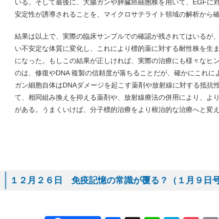
いる。そして最後に、大腸ガンや膵臓癌細胞株を用いて、EGFに
安定性が誘導されることを、マイクロサテライト領域の解析から
結果は以上で、実際の臨床サンプルでの確認が残されてはいるが
い不安定な体質に変化し、これにより標的薬に対する耐性株を生
になった。もしこの結果が正しければ、実際の治療にも様々なヒ
のは、修復やDNA 複製の信頼度が落ちることだが、確かにこれ
ガン細胞自体はDNAダメージを起こす薬剤や放射線に対する抵抗
て、相同組み換えを抑える薬剤や、放射線療法の併用により、よ
がある。うまくいけば、分子標的治療をより根治的な治療へと変
１２月２６日 免疫記憶の常識が覆る？（１月９日号 C