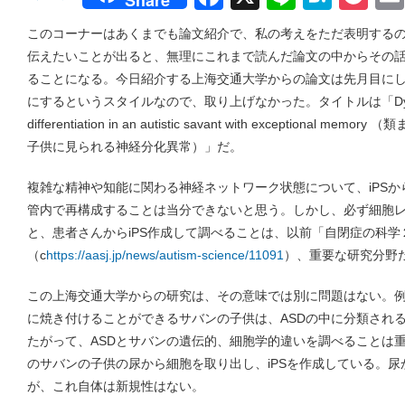
Share
このコーナーはあくまでも論文紹介で、私の考えをただ表明する
伝えたいことが出ると、無理にこれまで読んだ論文の中からその
ることになる。今日紹介する上海交通大学からの論文は先月目に
にするというスタイルなので、取り上げなかった。タイトルは「Dysregula
differentiation in an autistic savant with exceptiona
子供に見られる神経分化異常）」だ。
複雑な精神や知能に関わる神経ネットワーク状態について、iPS
管内で再構成することは当分できないと思う。しかし、必ず細胞
と、患者さんからiPS作成して調べることは、以前「自閉症の科
（c
https://aasj.jp/news/autism-science/11091
）、重要な研究分野
この上海交通大学からの研究は、その意味では別に問題はない。
に焼き付けることができるサバンの子供は、ASDの中に分類され
たがって、ASDとサバンの遺伝的、細胞学的違いを調べることは
のサバンの子供の尿から細胞を取り出し、iPSを作成している。
が、これ自体は新規性はない。