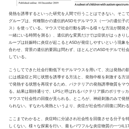
発熱を誘導するといった研究を人間で行うことはできない。そこ
グループは、何種類かの遺伝的ASDモデルマウス（一つの遺伝子の
ス）を使っている。マウスで社会行動を調べる様々な方法が開発
一緒にいる時間を測る）、遺伝的な変異だけでは症状がはっきり
ループは妊娠時に炎症が起こるとASDが発症しやすいという現象
合わせ、背景の遺伝的要因は問わず、ほとんどのASDモデルで社
している。
こうしてできた社会行動低下モデルマウスを用いて、次は発熱の
には感染症と同じ状態を誘導する方法と、発熱中枢を刺激する方
で発熱する状態を再現するため、バクテリアの発熱誘導物質をマ
る。結果は期待通りで、LPSと呼ばれるバクテリア膜のポリサッ
マウスで社会性の回復が見られる。ところが、神経刺激のみで発
られない。すなわち発熱というより、炎症が社会性の回復に関わ
ここまでわかると、炎症時に分泌され社会性を回復させる分子を
しくない。様々な探索を行い、最もパワフルな炎症物質の一つIL1