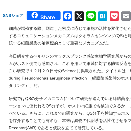
Facebook
X
Line
Hate
Po
SNSシェア
Share
細菌が増殖する際、到達した密度に応じて細胞の活性を変化させ
するコミュニケーションメカニズムはクオラムセンシング(QS)と
続する細菌感染の治療標的として重要なメカニズムだ。
今日紹介するベルリンのマックスプランク感染生物学研究所からの
ムがホスト側でも感知され、これを用いて細菌に対する防御反応
白い研究で１２月２０日号のScienceに掲載された。タイトルは「Host monit
during Pseudomonas aeruginosa infection （緑膿
タリング）」だ。
研究ではQSの分子メカニズムについて研究が進んでいる緑膿菌を
ーションに使われるQS分子が、ホストの細胞でも検知できるか、
べている。さらに、これまでの研究から、QS分子を検知するホス
を媒介することでも有名な、本来は異物の代謝系を活性化させるマスター分子
Receptor(AhR)であると仮説を立てて研究している。