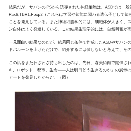
結果だが、サバンのiPSから誘導された神経細胞は、ASDでは一
Pax6,TBR1,Foxp2（これらは学習や知能に関わる遺伝子とし
ことを発見している。また神経細胞学的には、細胞体が大きく、
ン自体はよく発達している。この結果生理学的には、自然興奮が
一見面白い結果なのだが、結局同じ条件で作成したASDやサバン
ドバルーンを上げただけで、紹介するには値しないと考えて、そ
この話をまたわざわざ持ち出したのは、先日、森美術館で開催さ
AI、ロボット、都市、生命――人は明日どう生きるのか」の展示の
アートを発見したからだ。（図）