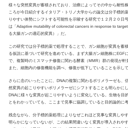
様々な突然変異が蓄積されており、治療によってその中から耐性
ころが今日紹介するイタリア・トリノ大学からの論文は分子標的
りやすい体勢にシフトする可能性を示唆する研究で１２月２０日号のS
は「Adaptive mutability of colorectal cancers in response t
る大腸ガンの適応的変異）」だ。
この研究では分子標的薬で処理することで、ガン細胞が変異を蓄
る仮説に基づいて研究を進めている。まず大腸ガン細胞株にEGF
で、複製時のミスマッチ修復に関わる酵素（MMR）群の発現が軒
また、細胞内の修復機能を調べ、修復が低下していることを示し
さらに念のいったことに、DNAの複製に関わるポリメラーゼも、
然変異の起こりやすいポリメラーゼにシフトすることも明らかに
DNAに様々な変異が起こりやすいように変化している。生物を目
とをわかっていても、ここまで見事に協調していると目的論的に
残念ながら、分子標的薬処理によりなぜこれほど見事な変異しや
明らかになっていないが、この結果間違いなく変異が導入されや