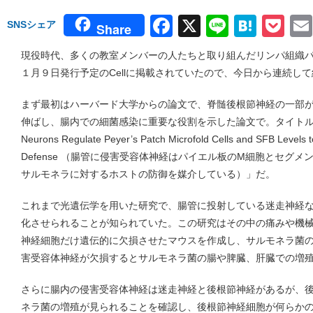
Facebook
X
Line
Hate
Po
SNSシェア
Share
現役時代、多くの教室メンバーの人たちと取り組んだリンパ組織
１月９日発行予定のCellに掲載されていたので、今日から連続し
まず最初はハーバード大学からの論文で、脊髄後根節神経の一部
伸ばし、腸内での細菌感染に重要な役割を示した論文で。タイトルは「Gut-Inn
Neurons Regulate Peyer’s Patch Microfold Cells and SFB Levels 
Defense （腸管に侵害受容体神経はパイエル板のM細胞とセグ
サルモネラに対するホストの防御を媒介している）」だ。
これまで光遺伝学を用いた研究で、腸管に投射している迷走神経
化させられることが知られていた。この研究はその中の痛みや機
神経細胞だけ遺伝的に欠損させたマウスを作成し、サルモネラ菌
害受容体神経が欠損するとサルモネラ菌の腸や脾臓、肝臓での増
さらに腸内の侵害受容体神経は迷走神経と後根節神経があるが、
ネラ菌の増殖が見られることを確認し、後根節神経細胞が何らか