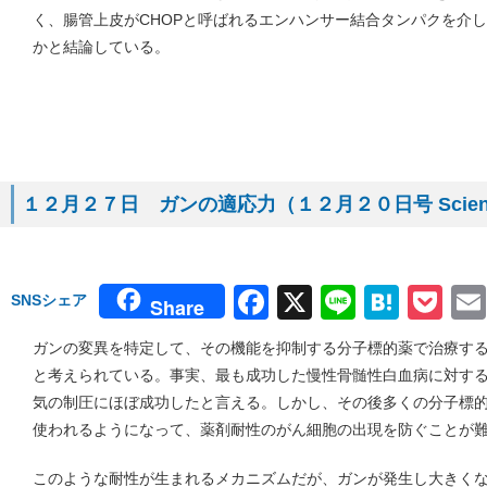
く、腸管上皮がCHOPと呼ばれるエンハンサー結合タンパクを介し
かと結論している。
１２月２７日 ガンの適応力（１２月２０日号 Scien
Facebook
X
Line
Hate
Po
SNSシェア
Share
ガンの変異を特定して、その機能を抑制する分子標的薬で治療す
と考えられている。事実、最も成功した慢性骨髄性白血病に対す
気の制圧にほぼ成功したと言える。しかし、その後多くの分子標
使われるようになって、薬剤耐性のがん細胞の出現を防ぐことが
このような耐性が生まれるメカニズムだが、ガンが発生し大きく