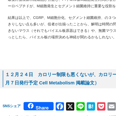
ーロペプチドが、M細胞発生とセグメント細菌維持に重要な役割
結果は以上で、CGRP、M細胞分化、セグメント細菌維持、の３
きりしない点も多いが、役者が出揃ったことから、解明は時間の
きないマウス（それでもパイエル板原器はできる）や、無菌マウ
っとしたら、パイエル板の場所決めも神経が関わるかもしれない
１２月２４日 カロリー制限も悪くないが、カロリ
月７日発行予定 Cell Metabolism 掲載論文）
Facebook
X
Line
Hate
Po
SNSシェア
Share