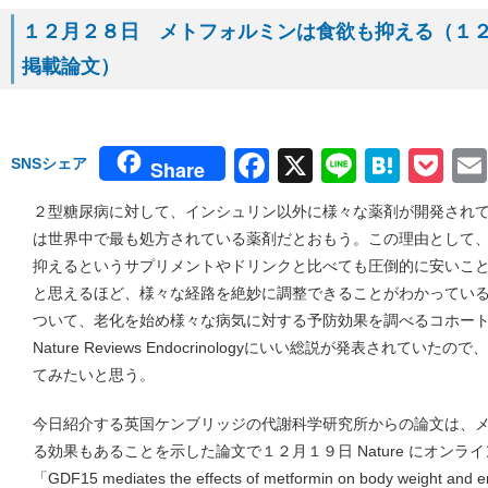
１２月２８日 メトフォルミンは食欲も抑える（１２月１
掲載論文）
Facebook
X
Line
Hate
Po
SNSシェア
Share
２型糖尿病に対して、インシュリン以外に様々な薬剤が開発され
は世界中で最も処方されている薬剤だとおもう。この理由として、
抑えるというサプリメントやドリンクと比べても圧倒的に安いこ
と思えるほど、様々な経路を絶妙に調整できることがわかってい
ついて、老化を始め様々な病気に対する予防効果を調べるコホー
Nature Reviews Endocrinologyにいい総説が発表されて
てみたいと思う。
今日紹介する英国ケンブリッジの代謝科学研究所からの論文は、
る効果もあることを示した論文で１２月１９日 Nature にオン
「GDF15 mediates the effects of metformin on body weight 