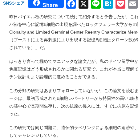
Facebook
X
Line
Hate
Po
SNSシェア
Share
昨日パイエル板の研究について続けて紹介すると予告したが、こ
パ節を中心に記憶B細胞の出現を調べたロックフェラー大学からの論文で
Clonality and Limited Germinal Center Reentry Characterize Memo
（ブーストによる再刺激により出現する記憶B細胞はクローン数が
されている）」だ。
はっきり言って極めてマニアックな論文だが、私のドイツ留学中
免疫記憶はどう形成されるかに関わる研究で、これが本当に理解
チン設計をより論理的に進めることができる。
この分野の研究はあまりフォローしていないが、この論文を読むま
ージは、最初形成されたB細胞レパートリーから特異性の高いB細
の胚中心で長期間生存し、次の抗原の侵入には、すでに抗原を記憶
った。
この研究では同じ問題に、遺伝的ラベリングによる細胞の追跡や、sing
してチャレンジしている。