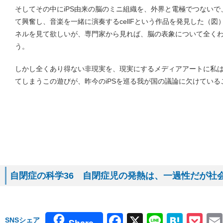
そしてその中にiPS由来の脳のミニ組織を、外界と電極でつない
て興奮し、音楽を一緒に演奏するcellFという作品を発見した（
ネルを見て欲しいが、専門家から見れば、脳の表象について全く
う。
しかし全くあり得ない非現実を、現実にするメディアアートに私は
てしまうこの遊びが、昨今のiPSを巡る我が国の議論に欠けている
自閉症の科学36 自閉症児の発熱は、一過性だが社
Facebook
X
Line
Hate
Po
SNSシェア