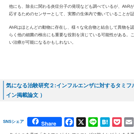
他にも、除去に関わる炎症分子の発現なども調べているが、AhR
応するためのセンサーとして、実際の生体内で働いていることが
AhRはほとんどの動物に存在し、様々な化合物と結合して異物を
らく他の細菌の検出にも重要な役割を演じている可能性がある。
い治療が可能になるかもしれない。
気になる治験研究２:インフルエンザに対するタミフルの効果
イン掲載論文 ）
Facebook
X
Line
Hate
Po
SNSシェア
Share