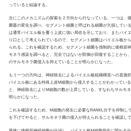
っていると結論する。
次にこのメカニズムの探索を２方向から行なっている。一つは、
菌叢の変化を調べ、セグメント細菌と呼ばれる細菌が欠損してい
は通常パイエル板を覆う上皮に強い局在を示しており、またパイ
り口として考えられているので、セグメント細菌はパイエル板か
られる。これを確認するため、セグメント細菌を強制的に後根節
モネラ感染を調べると、完全ではないが防御が回復することから
のサルモネラ菌侵入を抑えていることが明らかになった。
もう一つの方向は、神経除去によるパイエル板組織構造への直接
パイエル板にある特殊上皮M細胞から侵入することがわかっている
と、神経除去によりM細胞の数が上昇している、すなわちサルモ
明らかになった。
これを確認するため、M細胞の発生に必要なRANKL分子を抑制し
を下げてやると、サルモネラ菌の侵入が抑えられることを確認し
最後に後根節神経細胞が分泌し、パイエル板M細胞発生に関わる分