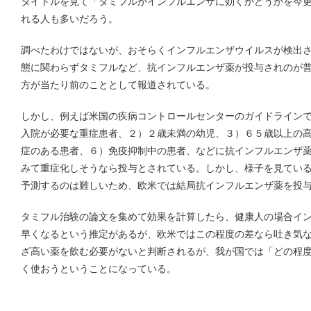
タイトルを見て「タミフルがインフルエンザに効くかどうかを今
れる人も多いだろう。
調べたわけではないが、おそらくインフルエンザウイルスが検出
態に関わらずタミフルなど、抗インフルエンザ薬が投与されのが
方が当たり前のこととして報道されている。
しかし、例えば米国の疾病コントロールセンターのガイドライン
入院が必要な重症患者、２）２歳未満の幼児、３）６５歳以上の
症のある患者、６）免疫抑制中の患者、などに抗インフルエンザ
みて重症化しそうなら投与とされている。しかし、様子を見てい
予測するのは難しいため、欧米では結局抗インフルエンザ薬を投
タミフル治験の論文を集めて効果を計算したら、健康人の場合インフ
早くなるという推定があるが、欧米ではこの程度の差なら吐き気
ざ高い薬を飲む必要がないと判断されるが、我が国では「どの程
く使おうということになっている。