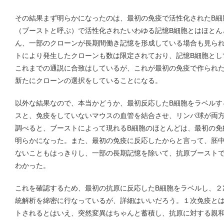
その結果まず明らかになったのは、最初の免疫で活性化されたB細
（ブーストと呼ぶ）で活性化されたいわゆる記憶B細胞とはほとん
ん、一部のクローンが長期間働き記憶を形成している場合も見ら
トにより発生したクローンも数は限定されており、記憶B細胞とし
これまでの通説に合致はしているが、これが最初の免疫で作られ
新たにクローンの選択をしていることになる。
以外な結果なので、本当かどうか、最初反応したB細胞をラベルす
スと、免疫をしていないマウスの血管を結合させ、リンパ球が両
調べると、ブーストによって現れるB細胞のほとんどは、最初の免
明らかになった。また、最初の免疫に反応したからと言って、胚
ないこともはっきりし、一部の長期記憶を除いて、抗原ブーストで
わかった。
これを確認するため、最初の抗原に反応したB細胞をラベルし、２
統解析を綿密に行なっているが、詳細はいいだろう。１次免疫と
トされるとはいえ、突然変異はちゃんと蓄積し、抗原に対する親