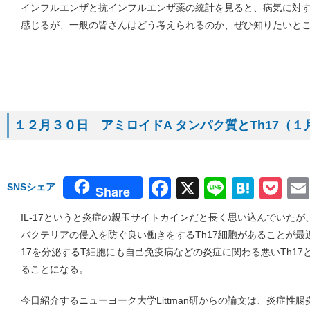
インフルエンザと抗インフルエンザ薬の統計を見ると、病気に対
感じるが、一般の皆さんはどう考えられるのか、ぜひ知りたいと
１２月３０日 アミロイドA タンパク質とTh17（１月９
Facebook
X
Line
Hate
Po
SNSシェア
Share
IL-17というと炎症の親玉サイトカインだと長く思い込んでいた
バクテリアの侵入を防ぐ良い働きをするTh17細胞があることが最近
17を分泌するT細胞にも自己免疫病などの炎症に関わる悪いTh17
ることになる。
今日紹介するニューヨーク大学Littman研からの論文は、炎症性腸