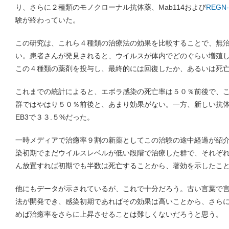
り、さらに２種類のモノクローナル抗体薬、Mab114および
REGN-
験が終わっていた。
この研究は、これら４種類の治療法の効果を比較することで、無
い。患者さんが発見されると、ウイルスが体内でどのぐらい増殖
この４種類の薬剤を投与し、最終的には回復したか、あるいは死
これまでの統計によると、エボラ感染の死亡率は５０％前後で、これに対し
群ではやはり５０％前後と、あまり効果がない。一方、新しい抗体治療M
EB3で３３.５%だった。
一時メディアで治癒率９割の新薬としてこの治験の途中経過が紹
染初期でまだウイルスレベルが低い段階で治療した群で、それぞれ
ん放置すれば初期でも半数は死亡することから、著効を示したこ
他にもデータが示されているが、これで十分だろう。古い言葉で
法が開発でき、感染初期であればその効果は高いことから、さら
めば治癒率をさらに上昇させることは難しくないだろうと思う。