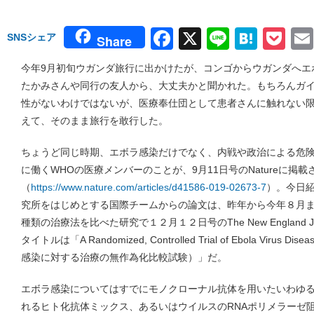
Facebook
X
Line
Hate
Po
SNSシェア
Share
今年9月初旬ウガンダ旅行に出かけたが、コンゴからウガンダへエ
たかみさんや同行の友人から、大丈夫かと聞かれた。もちろんガ
性がないわけではないが、医療奉仕団として患者さんに触れない
えて、そのまま旅行を敢行した。
ちょうど同じ時期、エボラ感染だけでなく、内戦や政治による危
に働くWHOの医療メンバーのことが、9月11日号のNatureに掲載
（
https://www.nature.com/articles/d41586-019-02673-7
）。今日
究所をはじめとする国際チームからの論文は、昨年から今年８月
種類の治療法を比べた研究で１２月１２日号のThe New England Jour
タイトルは「A Randomized, Controlled Trial of Ebola Virus D
感染に対する治療の無作為化比較試験）」だ。
エボラ感染についてはすでにモノクローナル抗体を用いたいわゆる血
れるヒト化抗体ミックス、あるいはウイルスのRNAポリメラーゼ阻害剤