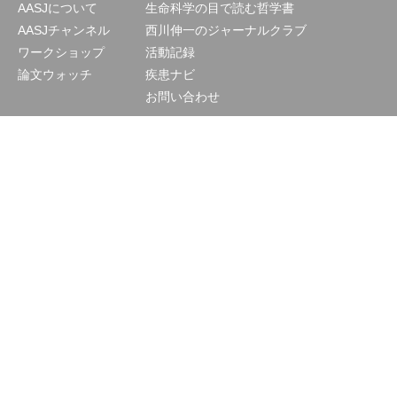
AASJについて
生命科学の目で読む哲学書
AASJチャンネル
西川伸一のジャーナルクラブ
ワークショップ
活動記録
論文ウォッチ
疾患ナビ
お問い合わせ