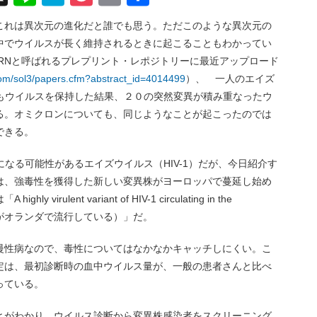
有
これは異次元の進化だと誰でも思う。ただこのような異次元の
中でウイルスが長く維持されるときに起こることもわかってい
RNと呼ばれるプレプリント・レポジトリーに最近アップロード
.com/sol3/papers.cfm?abstract_id=4014499
）、 一人のエイズ
ヶ月もウイルスを保持した結果、２０の突然変異が積み重なったウ
る。オミクロンについても、同じようなことが起こったのでは
できる。
スになる可能性があるエイズウイルス（HIV-1）だが、今日紹介す
は、強毒性を獲得した新しい変異株がヨーロッパで蔓延し始め
rulent variant of HIV-1 circulating in the
IV-1がオランダで流行している）」だ。
慢性病なので、毒性についてはなかなかキャッチしにくい。こ
定は、最初診断時の血中ウイルス量が、一般の患者さんと比べ
っている。
とがわかり、ウイルス診断から変異株感染者をスクリーニング