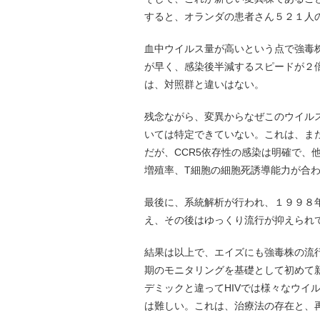
すると、オランダの患者さん５２１人
血中ウイルス量が高いという点で強毒株
が早く、感染後半減するスピードが２
は、対照群と違いはない。
残念ながら、変異からなぜこのウイルス
いては特定できていない。これは、ま
だが、CCR5依存性の感染は明確で、
増殖率、T細胞の細胞死誘導能力が合
最後に、系統解析が行われ、１９９８
え、その後はゆっくり流行が抑えられ
結果は以上で、エイズにも強毒株の流
期のモニタリングを基礎として初めて
デミックと違ってHIVでは様々なウイ
は難しい。これは、治療法の存在と、