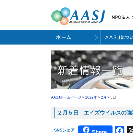
AASJホームページ
>
2022年
>
2月
> 5日
２月５日 エイズウイルスの強毒株
F
SNSシェア
Share