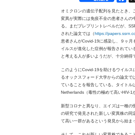
オミクロンの遺伝子配列を見たとき、
変異が実際には免疫不全の患者さんの
る。まだプレプリントレベルだが、SS
された論文では（
https://papers.ssrn
患者さんがCovid-19に感染し、９
イルスが進化した症例が報告されてい
と考える人が多いようだが、十分納得
このようにCovid-19を助けるウイル
るオックスフォード大学からの論文で
ていることを報告している。タイトルは「A highly vi
Netherlands（毒性の極めて高いH
新型コロナと異なり、エイズは一種の
の研究で発見された新しい変異株の同
て高い一群があるという発見から始ま
そして、これが新しい変異株であるこ