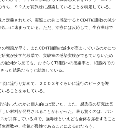
のうち、９２人が変異株に感染していることを特定している。
と定義されたが、実際この株に感染するとCD4T細胞数の減少
倍以上に速まっている。ただ、治療には反応して、生存曲線で
の増殖が早く、またCD4T細胞の減少が高まっているのかにつ
だ研究が疫学的段階で、実験室の感染実験ができていないため
他の配列から見ても、おそらくT細胞への感染率と、細胞内での
わさった結果だろうと結論している。
年頃に流行り始めて、２００３年ぐらいに流行のピークを迎
ていることを示している。
行があったのかと個人的には驚いた。また、感染症の研究は長
新しい材料が発見されることがわかった。最も驚くのは、パン
ルスが共存している点で、強毒株といえども全体を席巻すること
再生産数や、病気が慢性であることによるのだろう。