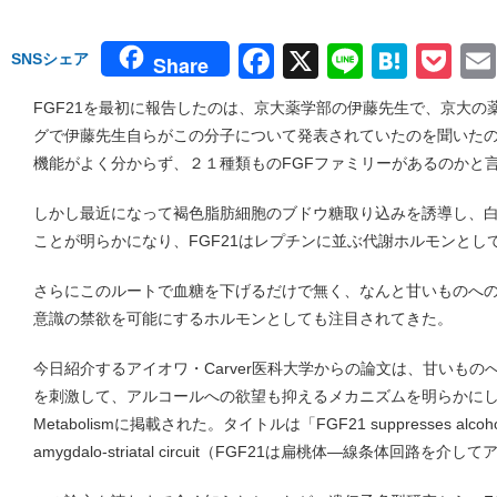
Facebook
X
Line
Hate
Po
SNSシェア
Share
FGF21を最初に報告したのは、京大薬学部の伊藤先生で、京大の
グで伊藤先生自らがこの分子について発表されていたのを聞いた
機能がよく分からず、２１種類ものFGFファミリーがあるのかと
しかし最近になって褐色脂肪細胞のブドウ糖取り込みを誘導し、
ことが明らかになり、FGF21はレプチンに並ぶ代謝ホルモンとし
さらにこのルートで血糖を下げるだけで無く、なんと甘いものへ
意識の禁欲を可能にするホルモンとしても注目されてきた。
今日紹介するアイオワ・Carver医科大学からの論文は、甘いも
を刺激して、アルコールへの欲望も抑えるメカニズムを明らかにした
Metabolismに掲載された。タイトルは「FGF21 suppresses alcohol co
amygdalo-striatal circuit（FGF21は扁桃体―線条体回