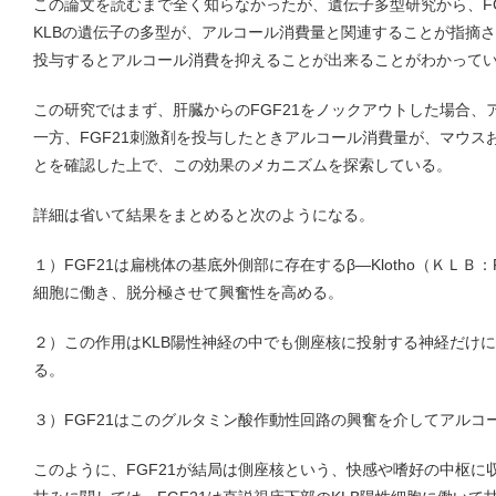
この論文を読むまで全く知らなかったが、遺伝子多型研究から、FG
KLBの遺伝子の多型が、アルコール消費量と関連することが指摘さ
投与するとアルコール消費を抑えることが出来ることがわかって
この研究ではまず、肝臓からのFGF21をノックアウトした場合、
一方、FGF21刺激剤を投与したときアルコール消費量が、マウス
とを確認した上で、この効果のメカニズムを探索している。
詳細は省いて結果をまとめると次のようになる。
１）FGF21は扁桃体の基底外側部に存在するβ―Klotho（ＫＬ
細胞に働き、脱分極させて興奮性を高める。
２）この作用はKLB陽性神経の中でも側座核に投射する神経だけ
る。
３）FGF21はこのグルタミン酸作動性回路の興奮を介してアルコ
このように、FGF21が結局は側座核という、快感や嗜好の中枢に