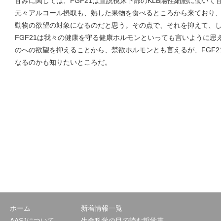
甘みに関しては、FGF21は直説視床下部のKLB陽性細胞に働い
元々アルコール摂取も、熟した果物を食べるところから来ており
動物の欲望の対象になるのだと思う。その点で、それを抑えて、
FGF21は我々の健康を守る健康ホルモンといっても言いように思
のへの欲望を抑えることから、禁欲ホルモンとも言えるが、FGF2
なるのかも知りたいところだ。
ホーム
新着情報一覧
AASJについて
生命科学の目で読む哲学書