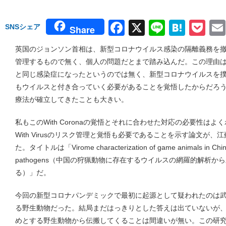
Facebook
X
Line
Hate
Po
SNSシェア
Share
英国のジョンソン首相は、新型コロナウイルス感染の隔離義務を
管理するもので無く、個人の問題だとまで踏み込んだ。この理由
と同じ感染症になったというのでは無く、新型コロナウイルスを
もウイルスと付き合っていく必要があることを覚悟したからだろ
療法が確立してきたことも大きい。
私もこのWith Coronaの覚悟とそれに合わせた対応の必要性は
With Virusのリスク管理と覚悟も必要であることを示す論文が
た。タイトルは「Virome characterization of game animals in China 
pathogens（中国の狩猟動物に存在するウイルスの網羅的解析
る）」だ。
今回の新型コロナパンデミックで最初に起源として疑われたのは
る野生動物だった。結局まだはっきりとした答えは出ていないが
めとする野生動物から伝搬してくることは間違いが無い。この研