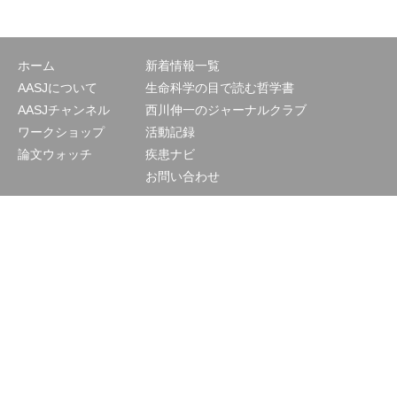
ホーム
新着情報一覧
AASJについて
生命科学の目で読む哲学書
AASJチャンネル
西川伸一のジャーナルクラブ
ワークショップ
活動記録
論文ウォッチ
疾患ナビ
お問い合わせ