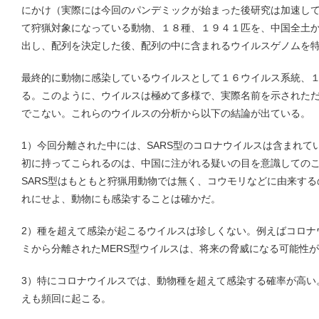
にかけ（実際には今回のパンデミックが始まった後研究は加速し
て狩猟対象になっている動物、１８種、１９４１匹を、中国全土か
出し、配列を決定した後、配列の中に含まれるウイルスゲノムを
最終的に動物に感染しているウイルスとして１６ウイルス系統、
る。このように、ウイルスは極めて多様で、実際名前を示された
でこない。これらのウイルスの分析から以下の結論が出ている。
1）今回分離された中には、SARS型のコロナウイルスは含まれて
初に持ってこられるのは、中国に注がれる疑いの目を意識しての
SARS型はもともと狩猟用動物では無く、コウモリなどに由来す
れにせよ、動物にも感染することは確かだ。
2）種を超えて感染が起こるウイルスは珍しくない。例えばコロナ
ミから分離されたMERS型ウイルスは、将来の脅威になる可能性
3）特にコロナウイルスでは、動物種を超えて感染する確率が高い
えも頻回に起こる。