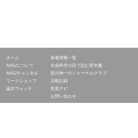
ホーム
新着情報一覧
AASJについて
生命科学の目で読む哲学書
AASJチャンネル
西川伸一のジャーナルクラブ
ワークショップ
活動記録
論文ウォッチ
疾患ナビ
お問い合わせ