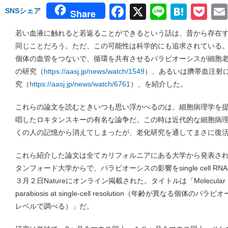
Facebook
X
Line
Hate
Po
SNSシェア
Share
若い血液に触れると若返ることができるという話は、昔から存在
同じことだろう。ただ、この可能性は科学的にも追求されている。
個体の血管をつないで、循環を共有させるパラビオーシスが細胞
の研究（
https://aasj.jp/news/watch/1549
）、あるいは臍帯血注射
究（
https://aasj.jp/news/watch/6761
）、を紹介した。
これらの論文を読むときいつも思い浮かべるのは、細胞病理学を
唱したロキタンスキーの有名な論争だ。この時は近代的な細胞病
くの人の記憶から消えてしまったが、老化研究を通してまさに復
これら紹介した論文は全てカリフォルニアにある大学から発表さ
タンフォード大学からで、パラビオーシスの影響をsingle cell R
３月２日Natureにオンライン掲載された。タイトルは「Molecular hallmar
parabiosis at single-cell resolution（年齢が異なる
レベルで調べる）」だ。