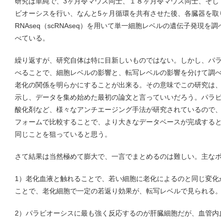
研究は単純で、3ヶ月令マウス同士、１８ヶ月令マウス同士、そし
ビオーシスを行い、なんと5ヶ月循環を共有させた後、各臓器を取り出し、s
RNAseq（scRNAseq）を用いて単一細胞レベルの遺伝子発現
べている。
繰り返すが、研究自体は特に目新しいものではない。しかし、パラビオ
べることで、細胞レベルの影響と、転写レベルの影響を分けて調
老化の関係を明らかにすることが出来る。その意味でこの研究は
示し、データを集め始めた最初の論文と言っていいだろう。パラビーシス
酸化剤など、様々なアンチエージング手法が研究されているので
フォームで比較することで、より大きなデータベースが完成する
同じことを狙っていると思う。
さて結果は当然極めて膨大で、一言でまとめるのは難しい。主な
1）老化血液と触れることで、若い細胞に老化によるのと同じ変化
ことで、老化細胞で一定の若返り効果が、転写レベルで見られる
2）パラビオーシスに最も強く反応するのが肝臓細胞だが、血管内